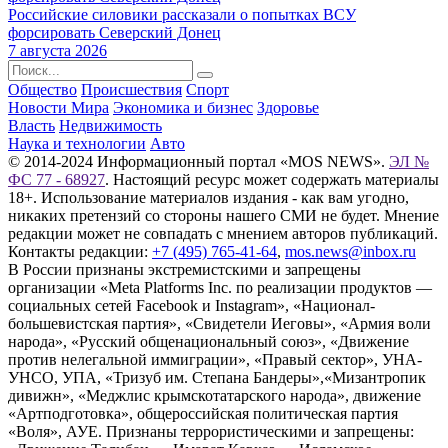
Российские силовики рассказали о попытках ВСУ
форсировать Северский Донец
7 августа 2026
Общество
Происшествия
Спорт
Новости Мира
Экономика и бизнес
Здоровье
Власть
Недвижимость
Наука и технологии
Авто
© 2014-2024 Информационный портал «MOS NEWS».
ЭЛ №
ФС 77 - 68927
. Настоящий ресурс может содержать материалы
18+. Использование материалов издания - как вам угодно,
никаких претензий со стороны нашего СМИ не будет. Мнение
редакции может не совпадать с мнением авторов публикаций.
Контакты редакции:
+7 (495) 765-41-64
,
mos.news@inbox.ru
В России признаны экстремистскими и запрещены
организации «Meta Platforms Inc. по реализации продуктов —
социальных сетей Facebook и Instagram», «Национал-
большевистская партия», «Свидетели Иеговы», «Армия воли
народа», «Русский общенациональный союз», «Движение
против нелегальной иммиграции», «Правый сектор», УНА-
УНСО, УПА, «Тризуб им. Степана Бандеры»,«Мизантропик
дивижн», «Меджлис крымскотатарского народа», движение
«Артподготовка», общероссийская политическая партия
«Воля», АУЕ. Признаны террористическими и запрещены: