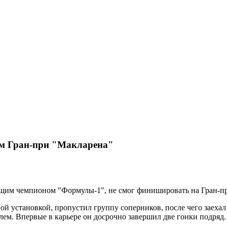
ом Гран-при "Макларена"
щим чемпионом "Формулы-1", не смог финишировать на Гран-пр
вой установкой, пропустил группу соперников, после чего заеха
лем. Впервые в карьере он досрочно завершил две гонки подряд.