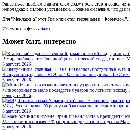
Ранее из-за проблем с двигателем сразу после старта сошел ч
неполадках с силовой установкой. Позднее он заявил, что двига
Для "Макларена" этот Гран-при стал тысячным в "Формуле-1". 
Источник и фото -
ria.ru
Может быть интересно
В мире наблюдается "великий романтический спад", пишут С
6 августа 2026
Выпускница, сдавшая ЕГЭ на 400 баллов, поступила в РЭУ им
6 августа 2026
Минобороны показало последствия ударов по логистическому 
6 августа 2026
МИД России назвал Украину глобальным экспортером террори
6 августа 2026
Маск обвинил в измене Франции кандидата в президенты Мар
6 августа 2026