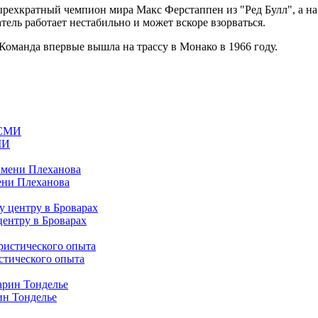
етырехкратный чемпион мира Макс Ферстаппен из "Ред Булл", а н
тель работает нестабильно и может вскоре взорваться.
Команда впервые вышла на трассу в Монако в 1966 году.
МИ
ени Плеханова
центру в Броварах
стического опыта
ин Тонделье