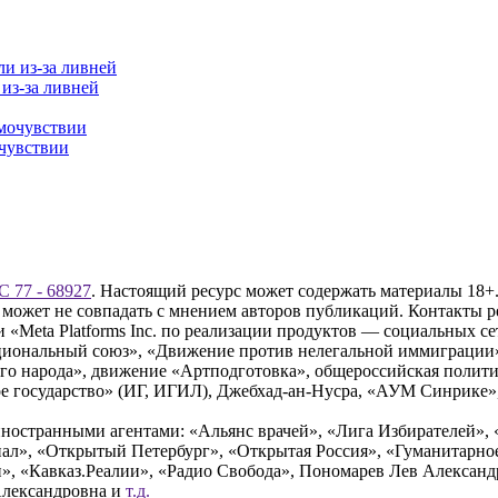
 из-за ливней
очувствии
 77 - 68927
. Настоящий ресурс может содержать материалы 18+.
 может не совпадать с мнением авторов публикаций. Контакты 
Meta Platforms Inc. по реализации продуктов — социальных сет
циональный союз», «Движение против нелегальной иммиграции
о народа», движение «Артподготовка», общероссийская полити
 государство» (ИГ, ИГИЛ), Джебхад-ан-Нусра, «АУМ Синрике», 
ностранными агентами: «Альянс врачей», «Лига Избирателей», 
», «Открытый Петербург», «Открытая Россия», «Гуманитарное 
и», «Кавказ.Реалии», «Радио Свобода», Пономарев Лев Алексан
Александровна и
т.д.