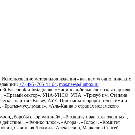
 Использование материалов издания - как вам угодно, никаких
редакции:
+7 (495) 765-41-64
,
mos.news@inbox.ru
ей Facebook и Instagram», «Национал-большевистская партия»,
», «Правый сектор», УНА-УНСО, УПА, «Тризуб им. Степана
ческая партия «Воля», АУЕ. Признаны террористическими и
«Братья-мусульмане», «Аль-Каида в странах исламского
«Фонд борьбы с коррупцией», «В защиту прав заключенных»,
действие», «Феникс плюс», «Агора», «Голос», «Комитет
дрович, Савицкая Людмила Алексеевна, Маркелов Сергей