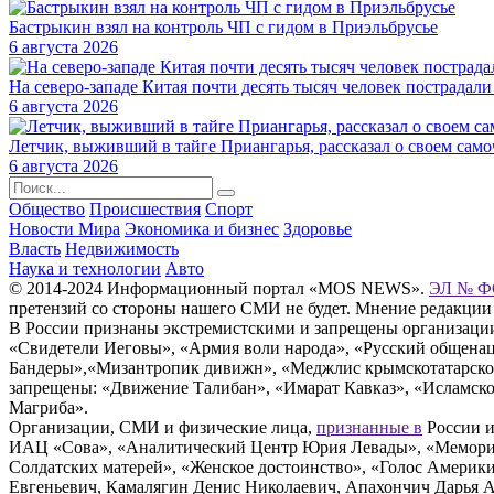
Бастрыкин взял на контроль ЧП с гидом в Приэльбрусье
6 августа 2026
На северо-западе Китая почти десять тысяч человек пострадали
6 августа 2026
Летчик, выживший в тайге Приангарья, рассказал о своем сам
6 августа 2026
Общество
Происшествия
Спорт
Новости Мира
Экономика и бизнес
Здоровье
Власть
Недвижимость
Наука и технологии
Авто
© 2014-2024 Информационный портал «MOS NEWS».
ЭЛ № ФС
претензий со стороны нашего СМИ не будет. Мнение редакции
В России признаны экстремистскими и запрещены организации «
«Свидетели Иеговы», «Армия воли народа», «Русский общена
Бандеры»,«Мизантропик дивижн», «Меджлис крымскотатарског
запрещены: «Движение Талибан», «Имарат Кавказ», «Исламское
Магриба».
Организации, СМИ и физические лица,
признанные в
России и
ИАЦ «Сова», «Аналитический Центр Юрия Левады», «Мемориал
Солдатских матерей», «Женское достоинство», «Голос Америк
Евгеньевич, Камалягин Денис Николаевич, Апахончич Дарья 