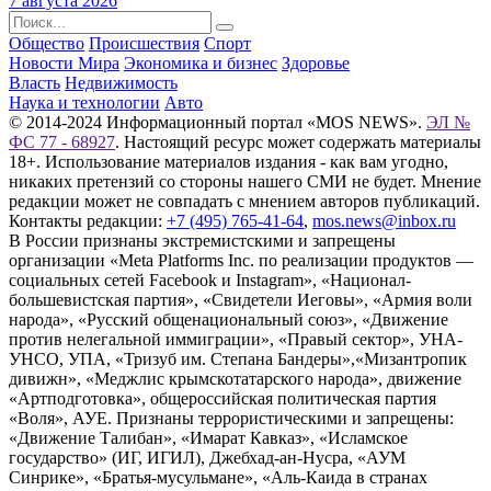
7 августа 2026
Общество
Происшествия
Спорт
Новости Мира
Экономика и бизнес
Здоровье
Власть
Недвижимость
Наука и технологии
Авто
© 2014-2024 Информационный портал «MOS NEWS».
ЭЛ №
ФС 77 - 68927
. Настоящий ресурс может содержать материалы
18+. Использование материалов издания - как вам угодно,
никаких претензий со стороны нашего СМИ не будет. Мнение
редакции может не совпадать с мнением авторов публикаций.
Контакты редакции:
+7 (495) 765-41-64
,
mos.news@inbox.ru
В России признаны экстремистскими и запрещены
организации «Meta Platforms Inc. по реализации продуктов —
социальных сетей Facebook и Instagram», «Национал-
большевистская партия», «Свидетели Иеговы», «Армия воли
народа», «Русский общенациональный союз», «Движение
против нелегальной иммиграции», «Правый сектор», УНА-
УНСО, УПА, «Тризуб им. Степана Бандеры»,«Мизантропик
дивижн», «Меджлис крымскотатарского народа», движение
«Артподготовка», общероссийская политическая партия
«Воля», АУЕ. Признаны террористическими и запрещены:
«Движение Талибан», «Имарат Кавказ», «Исламское
государство» (ИГ, ИГИЛ), Джебхад-ан-Нусра, «АУМ
Синрике», «Братья-мусульмане», «Аль-Каида в странах