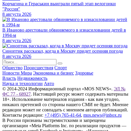
Корчагина и Гераськин выиграли пятый этап велогонки
"Россия"
8 августа 2026
В Иваново арестовали обвиняемого в изнасиловании детей в
1994-м
8 августа 2026
Синоптик рассказал, когда в Москву придет осенняя погода
8 августа 2026
Общество
Происшествия
Спорт
Новости Мира
Экономика и бизнес
Здоровье
Власть
Недвижимость
Наука и технологии
Авто
© 2014-2024 Информационный портал «MOS NEWS».
ЭЛ №
ФС 77 - 68927
. Настоящий ресурс может содержать материалы
18+. Использование материалов издания - как вам угодно,
никаких претензий со стороны нашего СМИ не будет. Мнение
редакции может не совпадать с мнением авторов публикаций.
Контакты редакции:
+7 (495) 765-41-64
,
mos.news@inbox.ru
В России признаны экстремистскими и запрещены
организации «Meta Platforms Inc. по реализации продуктов —
социальных сетей Facebook и Instagram», «Национал-