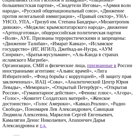
большевистская партия», «Свидетели Иеговы», «Армия воли
народа», «Русский общенациональный союз», «Движение
против нелегальной иммиграции», «Правый сектор», УНА-
УНСО, УПА, «Тризуб им. Степана Бандеры»,«Мизантропик
дивижн», «Меджлис крымскотатарского народа», движение
«Артподготовка», общероссийская политическая партия
«Воля», АУЕ. Признаны террористическими и запрещены:
«Движение Талибан», «Имарат Кавказ», «Исламское
государство» (ИГ, ИГИЛ), Джебхад-ан-Нусра, «АУМ
Синрике», «Братья-мусульмане», «Аль-Каида в странах
исламского Магриба».
Организации, СМИ и физические лица,
признанные в
России
иностранными агентами: «Альянс врачей», «Лига
Избирателей», «Фонд борьбы с коррупцией», «В защиту прав
заключенных», ИАЦ «Сова», «Аналитический Центр Юрия
Левады», «Мемориал», «Открытый Петербург», «Открытая
Россия», «Гуманитарное действие», «Феникс плюс», «Агора»,
«Голос», «Комитет Солдатских матерей», «Женское
достоинство», «Голос Америки», «Кавказ.Реалии», «Радио
Свобода», Пономарев Лев Александрович, Савицкая
Людмила Алексеевна, Маркелов Сергей Евгеньевич,
Камалягин Денис Николаевич, Апахончич Дарья
Александровна и
т.д.