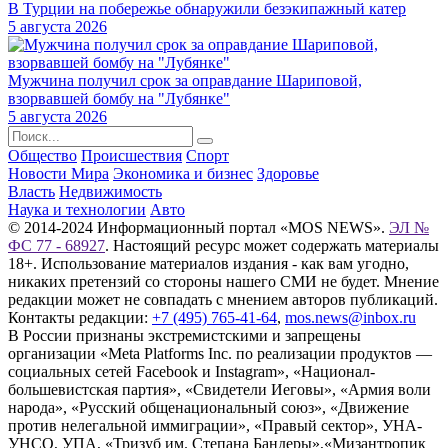
В Турции на побережье обнаружили безэкипажный катер
5 августа 2026
Мужчина получил срок за оправдание Шариповой,
взорвавшей бомбу на "Лубянке"
5 августа 2026
Общество
Происшествия
Спорт
Новости Мира
Экономика и бизнес
Здоровье
Власть
Недвижимость
Наука и технологии
Авто
© 2014-2024 Информационный портал «MOS NEWS».
ЭЛ №
ФС 77 - 68927
. Настоящий ресурс может содержать материалы
18+. Использование материалов издания - как вам угодно,
никаких претензий со стороны нашего СМИ не будет. Мнение
редакции может не совпадать с мнением авторов публикаций.
Контакты редакции:
+7 (495) 765-41-64
,
mos.news@inbox.ru
В России признаны экстремистскими и запрещены
организации «Meta Platforms Inc. по реализации продуктов —
социальных сетей Facebook и Instagram», «Национал-
большевистская партия», «Свидетели Иеговы», «Армия воли
народа», «Русский общенациональный союз», «Движение
против нелегальной иммиграции», «Правый сектор», УНА-
УНСО, УПА, «Тризуб им. Степана Бандеры»,«Мизантропик