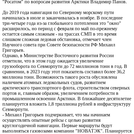
"Росатом" по вопросам развития Арктики Владимир Панов.
До 2019 года навигация по Северному морскому пути
начиналась в июле и заканчивалась в ноябре. В последние
три-четыре года из-за глобального потепления это "окно"
расширилось, но период с февраля по май по-прежнему
остается самым сложным - на трассах СМП в это время
слишком сложная ледовая обстановка, отмечает член
Научного совета при Совете безопасности РФ Михаил
Григорьев.
Однако, в Министерстве Восточного развития России
отметили, что в этом году ожидается увеличение
грузооборота по Севморпути до 72 миллионов тонн в год. В
сравнении, в 2023 году этот показатель составил более 36,2
миллиона тонн. Возможность такого роста обусловлена
наличием атомных ледокольных судов, развитием
арктического транспортного флота, строительством северных
портов и, главным образом, увеличением потребности в
промышленном освоении Арктики. В ближайшее десятилетие
планируется вложить 1,8 триллиона рублей в инфраструктуру
Севморпути.
- Михаил Григорьев подчеркивает, что мы начинаем
осуществлять опытные рейсы с целью развития
круглогодичной навигации. Первые маршруты будут
выполняться газовозами компании "НОВАТЭК". Планируется