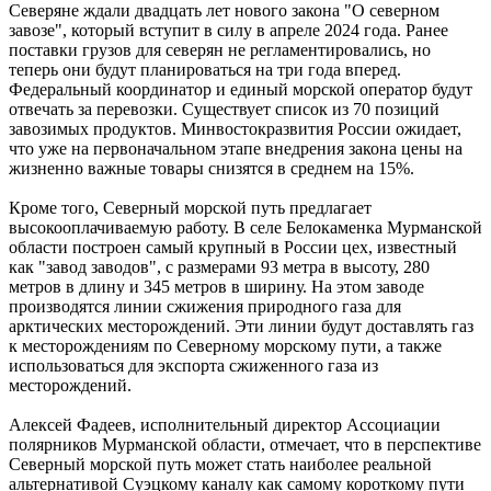
Северяне ждали двадцать лет нового закона "О северном
завозе", который вступит в силу в апреле 2024 года. Ранее
поставки грузов для северян не регламентировались, но
теперь они будут планироваться на три года вперед.
Федеральный координатор и единый морской оператор будут
отвечать за перевозки. Существует список из 70 позиций
завозимых продуктов. Минвостокразвития России ожидает,
что уже на первоначальном этапе внедрения закона цены на
жизненно важные товары снизятся в среднем на 15%.
Кроме того, Северный морской путь предлагает
высокооплачиваемую работу. В селе Белокаменка Мурманской
области построен самый крупный в России цех, известный
как "завод заводов", с размерами 93 метра в высоту, 280
метров в длину и 345 метров в ширину. На этом заводе
производятся линии сжижения природного газа для
арктических месторождений. Эти линии будут доставлять газ
к месторождениям по Северному морскому пути, а также
использоваться для экспорта сжиженного газа из
месторождений.
Алексей Фадеев, исполнительный директор Ассоциации
полярников Мурманской области, отмечает, что в перспективе
Северный морской путь может стать наиболее реальной
альтернативой Суэцкому каналу как самому короткому пути