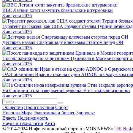
ВВС Латвии хотят закупить бразильские штурмовики
8 августа 2026
Турагент рассказал, как США создают отелям Турции безвыхо
8 августа 2026
Дегтярев назвал Спартакиаду ключевым стартом перед ОИ
8 августа 2026
Посол: панихида по защитникам Цхинвала в Москве говорит о 
8 августа 2026
ОАЭ обвинили Иран в атаке на судно ADNOC в Ормузском пр
8 августа 2026
На Сицилии из-за извержения вулкана Этна закрыли аэропорт
8 августа 2026
Общество
Происшествия
Спорт
Новости Мира
Экономика и бизнес
Здоровье
Власть
Недвижимость
Наука и технологии
Авто
© 2014-2024 Информационный портал «MOS NEWS».
ЭЛ № ФС