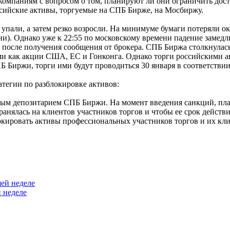
омпаниям с вопросом о том, планируют ли они ограничить дос
ссийские активы, торгуемые на СПБ Бирже, на Мосбиржу.
 упали, а затем резко возросли. На минимуме бумаги потеряли 
ни). Однако уже к 22:55 по московскому времени падение замедли
 после получения сообщения от брокера. СПБ Биржа столкнулас
ми как акции США, ЕС и Гонконга. Однако торги российскими а
Б Биржи, торги ими будут проводиться 30 января в соответстви
атегии по разблокировке активов:
ным депозитарием СПБ Биржи. На момент введения санкций, пла
анялась на клиентов участников торгов и чтобы ее срок действи
окировать активы профессиональных участников торгов и их кли
 неделе