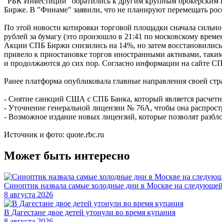
"РБК Инвестиции" обратились к другим крупным брокерским к
Бирже. В "Финаме" заявили, что не планируют перемещать ро
По этой новости котировки торговой площадки сначала сильно
рублей за бумагу (это произошло в 21:41 по московскому време
Акции СПБ Биржи снизились на 14%, но затем восстановились
привело к приостановке торгов иностранными активами, таки
и продолжаются до сих пор. Согласно информации на сайте СП
Ранее платформа опубликовала главные направления своей стр
- Снятие санкций США с СПБ Банка, который является расчет
- Уточнение генеральной лицензии № 76A, чтобы она распростр
- Возможное издание новых лицензий, которые позволят разбл
Источник и фото: quote.rbc.ru
Может быть интересно
Синоптик назвала самые холодные дни в Москве на следующей
8 августа 2026
В Дагестане двое детей утонули во время купания
8 августа 2026