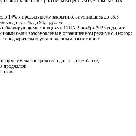
туп своих клиентов к российским ценным бумагам на СПБ
около 14% к предыдущему закрытию, опустившись до 85,5
лось до 5,13%, до 94,3 рублей.
ь с блокирующими санкциями США 2 ноября 2023 года, что
кциями были возобновлены в ограниченном режиме с 3 ноября
и с предварительно установленным расписанием.
тформа имела контрольную долю в этом банке;
я продлялся;
ентов.