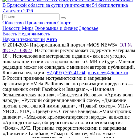
В Брянской области за сутки уничтожили 54 беспилотника
7 августа 2026
Общество
Происшествия
Спорт
Новости Мира
Экономика и бизнес
Здоровье
Власть
Недвижимость
Наука и технологии
Авто
© 2014-2024 Информационный портал «MOS NEWS».
ЭЛ №
ФС 77 - 68927
. Настоящий ресурс может содержать материалы
18+. Использование материалов издания - как вам угодно,
никаких претензий со стороны нашего СМИ не будет. Мнение
редакции может не совпадать с мнением авторов публикаций.
Контакты редакции:
+7 (495) 765-41-64
,
mos.news@inbox.ru
В России признаны экстремистскими и запрещены
организации «Meta Platforms Inc. по реализации продуктов —
социальных сетей Facebook и Instagram», «Национал-
большевистская партия», «Свидетели Иеговы», «Армия воли
народа», «Русский общенациональный союз», «Движение
против нелегальной иммиграции», «Правый сектор», УНА-
УНСО, УПА, «Тризуб им. Степана Бандеры»,«Мизантропик
дивижн», «Меджлис крымскотатарского народа», движение
«Артподготовка», общероссийская политическая партия
«Воля», АУЕ. Признаны террористическими и запрещены:
«Движение Талибан», «Имарат Кавказ», «Исламское