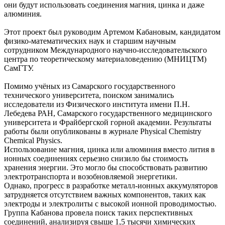
они будут использовать соединения магния, цинка и даже
алюминия.
Этот проект был руководим Артемом Кабановым, кандидатом
физико-математических наук и старшим научным
сотрудником Международного научно-исследовательского
центра по теоретическому материаловедению (МНИЦТМ)
СамГТУ.
Помимо учёных из Самарского государственного
технического университета, поиском занимались
исследователи из Физического института имени П.Н.
Лебедева РАН, Самарского государственного медицинского
университета и Фрайбергской горной академии. Результаты
работы были опубликованы в журнале Physical Chemistry
Chemical Physics.
Использование магния, цинка или алюминия вместо лития в
ионных соединениях серьезно снизило бы стоимость
хранения энергии. Это могло бы способствовать развитию
электротранспорта и возобновляемой энергетики.
Однако, прогресс в разработке металл-ионных аккумуляторов
затрудняется отсутствием важных компонентов, таких как
электроды и электролиты с высокой ионной проводимостью.
Группа Кабанова провела поиск таких перспективных
соединений, анализируя свыше 1,5 тысячи химических