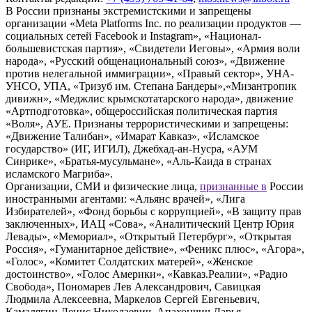
В России признаны экстремистскими и запрещены
организации «Meta Platforms Inc. по реализации продуктов —
социальных сетей Facebook и Instagram», «Национал-
большевистская партия», «Свидетели Иеговы», «Армия воли
народа», «Русский общенациональный союз», «Движение
против нелегальной иммиграции», «Правый сектор», УНА-
УНСО, УПА, «Тризуб им. Степана Бандеры»,«Мизантропик
дивижн», «Меджлис крымскотатарского народа», движение
«Артподготовка», общероссийская политическая партия
«Воля», АУЕ. Признаны террористическими и запрещены:
«Движение Талибан», «Имарат Кавказ», «Исламское
государство» (ИГ, ИГИЛ), Джебхад-ан-Нусра, «АУМ
Синрике», «Братья-мусульмане», «Аль-Каида в странах
исламского Магриба».
Организации, СМИ и физические лица,
признанные в
России
иностранными агентами: «Альянс врачей», «Лига
Избирателей», «Фонд борьбы с коррупцией», «В защиту прав
заключенных», ИАЦ «Сова», «Аналитический Центр Юрия
Левады», «Мемориал», «Открытый Петербург», «Открытая
Россия», «Гуманитарное действие», «Феникс плюс», «Агора»,
«Голос», «Комитет Солдатских матерей», «Женское
достоинство», «Голос Америки», «Кавказ.Реалии», «Радио
Свобода», Пономарев Лев Александрович, Савицкая
Людмила Алексеевна, Маркелов Сергей Евгеньевич,
Камалягин Денис Николаевич, Апахончич Дарья