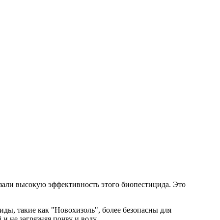
зали высокую эффективность этого биопестицида. Это
ды, такие как "Новохизоль", более безопасны для
 не загрязняя почву и воду.