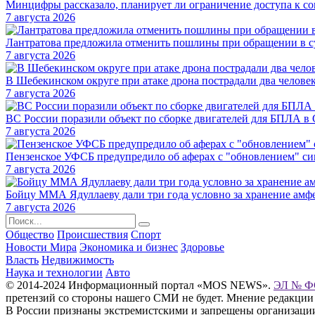
Минцифры рассказало, планирует ли ограничение доступа к со
7 августа 2026
Лантратова предложила отменить пошлины при обращении в су
7 августа 2026
В Шебекинском округе при атаке дрона пострадали два челове
7 августа 2026
ВС России поразили объект по сборке двигателей для БПЛА в
7 августа 2026
Пензенское УФСБ предупредило об аферах с "обновлением" си
7 августа 2026
Бойцу ММА Ядуллаеву дали три года условно за хранение амф
7 августа 2026
Общество
Происшествия
Спорт
Новости Мира
Экономика и бизнес
Здоровье
Власть
Недвижимость
Наука и технологии
Авто
© 2014-2024 Информационный портал «MOS NEWS».
ЭЛ № ФС
претензий со стороны нашего СМИ не будет. Мнение редакции
В России признаны экстремистскими и запрещены организации «