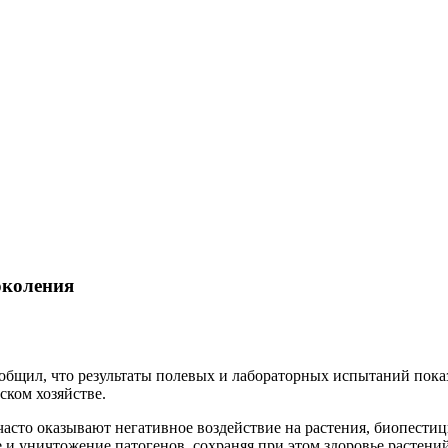
околения
общил, что результаты полевых и лабораторных испытаний пока
ском хозяйстве.
сто оказывают негативное воздействие на растения, биопестици
 уничтожение патогенов, сохраняя при этом здоровье растений и