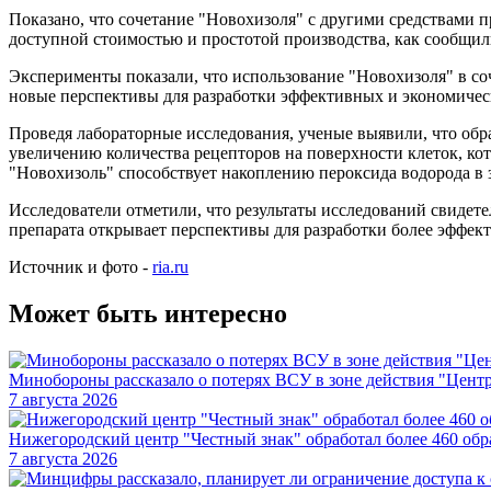
Показано, что сочетание "Новохизоля" с другими средствами 
доступной стоимостью и простотой производства, как сообщ
Эксперименты показали, что использование "Новохизоля" в со
новые перспективы для разработки эффективных и экономическ
Проведя лабораторные исследования, ученые выявили, что обр
увеличению количества рецепторов на поверхности клеток, ко
"Новохизоль" способствует накоплению пероксида водорода в 
Исследователи отметили, что результаты исследований свидет
препарата открывает перспективы для разработки более эффект
Источник и фото -
ria.ru
Может быть интересно
Минобороны рассказало о потерях ВСУ в зоне действия "Центр
7 августа 2026
Нижегородский центр "Честный знак" обработал более 460 обр
7 августа 2026