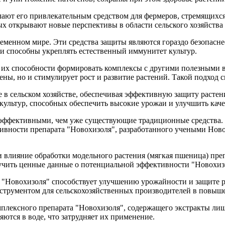
лают его привлекательным средством для фермеров, стремящихс
ых открывают новые перспективы в области сельского хозяйства 
еменном мире. Эти средства защиты являются гораздо безопасн
 и способны укреплять естественный иммунитет культур.
их способности формировать комплексы с другими полезными в
гены, но и стимулирует рост и развитие растений. Такой подхо
в сельском хозяйстве, обеспечивая эффективную защиту растен
культур, способных обеспечить высокие урожаи и улучшить кач
е эффективными, чем уже существующие традиционные средства
вности препарата "Новохизоля", разработанного учеными Ново
 влияние обработки модельного растения (мягкая пшеница) преп
учить ценные данные о потенциальной эффективности "Новохизо
 "Новохизоля" способствует улучшению урожайности и защите р
нструментом для сельскохозяйственных производителей в повыш
мплексного препарата "Новохизоля", содержащего экстракты ли
ются в воде, что затрудняет их применение.