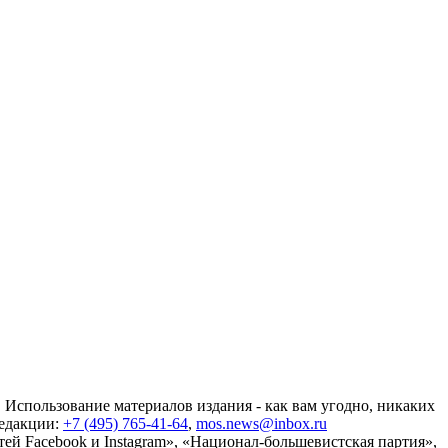
 Использование материалов издания - как вам угодно, никаких
редакции:
+7 (495) 765-41-64
,
mos.news@inbox.ru
ей Facebook и Instagram», «Национал-большевистская партия»,