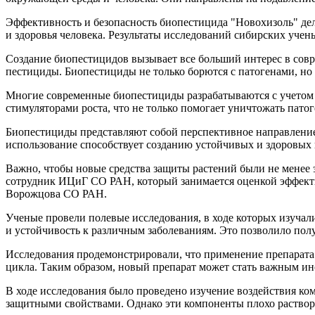
Эффективность и безопасность биопестицида "Новохизоль" де
и здоровья человека. Результаты исследований сибирских учен
Создание биопестицидов вызывает все больший интерес в совр
пестициды. Биопестициды не только борются с патогенами, но
Многие современные биопестициды разрабатываются с учетом 
стимуляторами роста, что не только помогает уничтожать пато
Биопестициды представляют собой перспективное направление 
использование способствует созданию устойчивых и здоровых 
Важно, чтобы новые средства защиты растений были не мене
сотрудник ИЦиГ СО РАН, который занимается оценкой эффекти
Ворожцова СО РАН.
Ученые провели полевые исследования, в ходе которых изучали
и устойчивость к различным заболеваниям. Это позволило пол
Исследования продемонстрировали, что применение препарата
цикла. Таким образом, новый препарат может стать важным и
В ходе исследования было проведено изучение воздействия ко
защитными свойствами. Однако эти компоненты плохо растворя