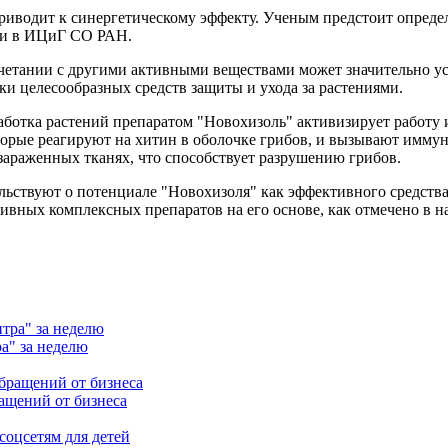
приводит к синергетическому эффекту. Ученым предстоит опреде
или в ИЦиГ СО РАН.
четании с другими активными веществами может значительно ус
и целесообразных средств защиты и ухода за растениями.
аботка растений препаратом "Новохизоль" активизирует работу 
торые реагируют на хитин в оболочке грибов, и вызывают имму
зараженных тканях, что способствует разрушению грибов.
ельствуют о потенциале "Новохизоля" как эффективного средств
ивных комплексных препаратов на его основе, как отмечено в н
а" за неделю
ащений от бизнеса