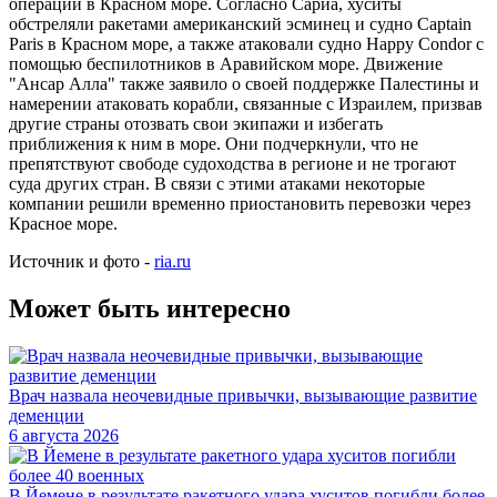
операции в Красном море. Согласно Сариа, хуситы
обстреляли ракетами американский эсминец и судно Captain
Paris в Красном море, а также атаковали судно Happy Condor с
помощью беспилотников в Аравийском море. Движение
"Ансар Алла" также заявило о своей поддержке Палестины и
намерении атаковать корабли, связанные с Израилем, призвав
другие страны отозвать свои экипажи и избегать
приближения к ним в море. Они подчеркнули, что не
препятствуют свободе судоходства в регионе и не трогают
суда других стран. В связи с этими атаками некоторые
компании решили временно приостановить перевозки через
Красное море.
Источник и фото -
ria.ru
Может быть интересно
Врач назвала неочевидные привычки, вызывающие развитие
деменции
6 августа 2026
В Йемене в результате ракетного удара хуситов погибли более