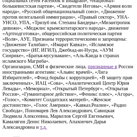
социальных сетей Facebook и Instagram», «Национал-
большевистская партия», «Свидетели Иеговы», «Армия воли
народа», «Русский общенациональный союз», «Движение
против нелегальной иммиграции», «Правый сектор», УНА-
УНСО, УПА, «Тризуб им. Степана Бандеры»,«Мизантропик
дивижн», «Меджлис крымскотатарского народа», движение
«Артподготовка», общероссийская политическая партия
«Воля», АУЕ. Признаны террористическими и запрещены:
«Движение Талибан», «Имарат Кавказ», «Исламское
государство» (ИГ, ИГИЛ), Джебхад-ан-Нусра, «АУМ
Синрике», «Братья-мусульмане», «Аль-Каида в странах
исламского Магриба».
Организации, СМИ и физические лица,
признанные в
России
иностранными агентами: «Альянс врачей», «Лига
Избирателей», «Фонд борьбы с коррупцией», «В защиту прав
заключенных», ИАЦ «Сова», «Аналитический Центр Юрия
Левады», «Мемориал», «Открытый Петербург», «Открытая
Россия», «Гуманитарное действие», «Феникс плюс», «Агора»,
«Голос», «Комитет Солдатских матерей», «Женское
достоинство», «Голос Америки», «Кавказ.Реалии», «Радио
Свобода», Пономарев Лев Александрович, Савицкая
Людмила Алексеевна, Маркелов Сергей Евгеньевич,
Камалягин Денис Николаевич, Апахончич Дарья
Александровна и
т.д.