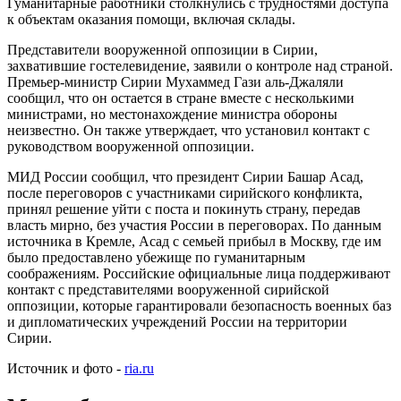
Гуманитарные работники столкнулись с трудностями доступа
к объектам оказания помощи, включая склады.
Представители вооруженной оппозиции в Сирии,
захватившие гостелевидение, заявили о контроле над страной.
Премьер-министр Сирии Мухаммед Гази аль-Джаляли
сообщил, что он остается в стране вместе с несколькими
министрами, но местонахождение министра обороны
неизвестно. Он также утверждает, что установил контакт с
руководством вооруженной оппозиции.
МИД России сообщил, что президент Сирии Башар Асад,
после переговоров с участниками сирийского конфликта,
принял решение уйти с поста и покинуть страну, передав
власть мирно, без участия России в переговорах. По данным
источника в Кремле, Асад с семьей прибыл в Москву, где им
было предоставлено убежище по гуманитарным
соображениям. Российские официальные лица поддерживают
контакт с представителями вооруженной сирийской
оппозиции, которые гарантировали безопасность военных баз
и дипломатических учреждений России на территории
Сирии.
Источник и фото -
ria.ru