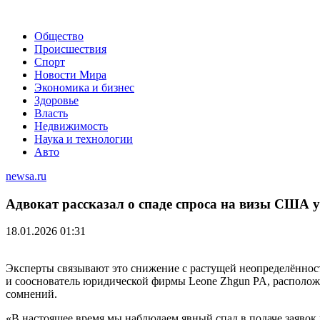
Общество
Происшествия
Спорт
Новости Мира
Экономика и бизнес
Здоровье
Власть
Недвижимость
Наука и технологии
Авто
newsa.ru
Адвокат рассказал о спаде спроса на визы США у
18.01.2026 01:31
Эксперты связывают это снижение с растущей неопределённост
и сооснователь юридической фирмы Leone Zhgun PA, располож
сомнений.
«В настоящее время мы наблюдаем явный спад в подаче заявок