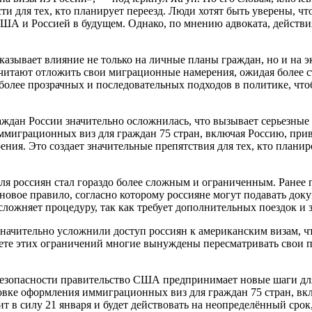
и для тех, кто планирует переезд. Люди хотят быть уверены, что
 США и Россией в будущем. Однако, по мнению адвоката, дейст
оказывает влияние не только на личные планы граждан, но и на 
очитают отложить свои миграционные намерения, ожидая более с
 более прозрачных и последовательных подходов в политике, чт
ждан России значительно осложнилась, что вызывает серьезные 
грационных виз для граждан 75 стран, включая Россию, привело
рения. Это создает значительные препятствия для тех, кто пла
для россиян стал гораздо более сложным и ограниченным. Ранее 
у новое правило, согласно которому россияне могут подавать д
ожняет процедуру, так как требует дополнительных поездок и з
ачительно усложнили доступ россиян к американским визам, чт
ете этих ограничений многие вынуждены пересматривать свои п
езопасности правительство США предпринимает новые шаги для 
ке оформления иммиграционных виз для граждан 75 стран, вклю
ит в силу 21 января и будет действовать на неопределённый ср