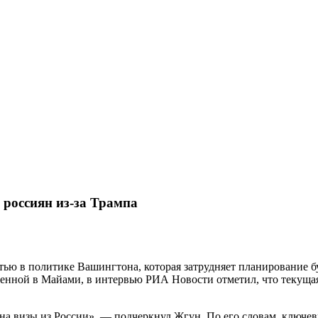
 россиян из-за Трампа
ью в политике Вашингтона, которая затрудняет планирование б
енной в Майами, в интервью РИА Новости отметил, что текущая
 на визы из России», — подчеркнул Жгун. По его словам, ключ