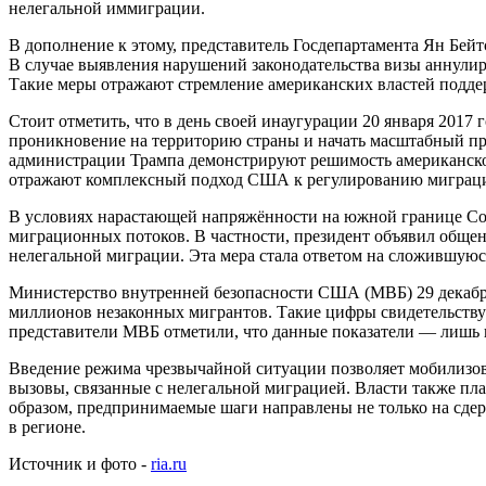
нелегальной иммиграции.
В дополнение к этому, представитель Госдепартамента Ян Бей
В случае выявления нарушений законодательства визы аннулир
Такие меры отражают стремление американских властей подде
Стоит отметить, что в день своей инаугурации 20 января 2017
проникновение на территорию страны и начать масштабный пр
администрации Трампа демонстрируют решимость американско
отражают комплексный подход США к регулированию миграцио
В условиях нарастающей напряжённости на южной границе Со
миграционных потоков. В частности, президент объявил обще
нелегальной миграции. Эта мера стала ответом на сложившуюс
Министерство внутренней безопасности США (МВБ) 29 декабря 
миллионов незаконных мигрантов. Такие цифры свидетельствую
представители МВБ отметили, что данные показатели — лишь
Введение режима чрезвычайной ситуации позволяет мобилизов
вызовы, связанные с нелегальной миграцией. Власти также пл
образом, предпринимаемые шаги направлены не только на сдер
в регионе.
Источник и фото -
ria.ru