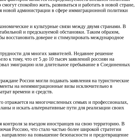
 смогут спокойно жить, развиваться и работать в новой стране,
вия новой администрации в сфере иммиграционной политики
экономические и культурные связи между двумя странами. В
табильной и предсказуемой обстановки. Таким образом,
обы восстановить доверие и стимулировать международное
трудности для многих заявителей. Недавнее решение
 к тому, что от 5 до 10 тысяч заявлений россиян на
нировал эмиграцию или длительное пребывание в Соединенных
граждане России могли подавать заявления на туристические
окументы на неиммиграционные визы исключительно в
атрат времени и средств.
о отражается на многочисленных семьях и профессионалах,
ланы и искать альтернативные пути для реализации своих
контроля за въездом иностранцев на свою территорию. В
чая Россию, что стало частью более широкой стратегии
ок, направлено на повышение безопасности и предотвращение