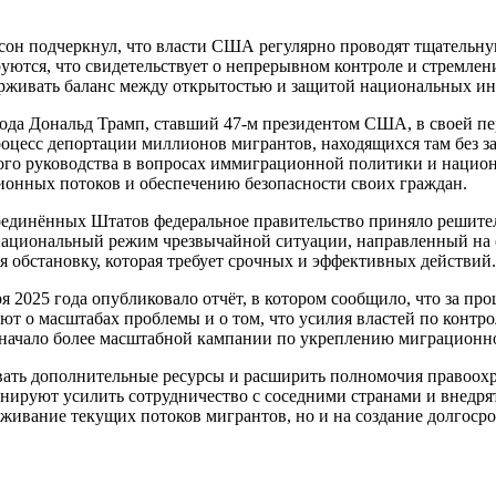
тсон подчеркнул, что власти США регулярно проводят тщательну
уются, что свидетельствует о непрерывном контроле и стремлен
рживать баланс между открытостью и защитой национальных ин
 года Дональд Трамп, ставший 47-м президентом США, в своей п
оцесс депортации миллионов мигрантов, находящихся там без з
го руководства в вопросах иммиграционной политики и национ
нных потоков и обеспечению безопасности своих граждан.
единённых Штатов федеральное правительство приняло решител
национальный режим чрезвычайной ситуации, направленный на 
я обстановку, которая требует срочных и эффективных действий.
2025 года опубликовало отчёт, в котором сообщило, что за про
т о масштабах проблемы и о том, что усилия властей по контр
 начало более масштабной кампании по укреплению миграционн
ать дополнительные ресурсы и расширить полномочия правоохр
анируют усилить сотрудничество с соседними странами и внедр
живание текущих потоков мигрантов, но и на создание долгосро