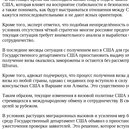
США, которая влияет на восприятие стабильности и безопасност
а также понимать, как будут выстраиваться отношения между
кажутся непоследовательными и не дают ясных ориентиров.
Кроме того, эксперт отметил, что подобная неопределённость 
условиях отсутствия чёткой стратегии многие россияне предп
текущая ситуация требует внимательного анализа и выработки
сотрудничество.
В последние месяцы ситуация с получением виз в США для гра
Государственного департамента США приостановить выдачу имми
получение визы оказались заморожены и остаются без рассмот
Штатах.
Кроме того, адвокат подчеркнул, что процесс получения визы 
визы из любой страны, однако с недавних пор вступило в сил
консульствах США в Варшаве или Алматы. Это существенно усл
Таким образом, текущие изменения в визовой политике США зн
стремящихся к международному обмену и сотрудничеству. В св
целей за рубежом.
В условиях растущих миграционных вызовов и усиления мер б
среду Государственный департамент США объявил о приостанов
ужесточения проверки заявителей. Это решение, которое вступ