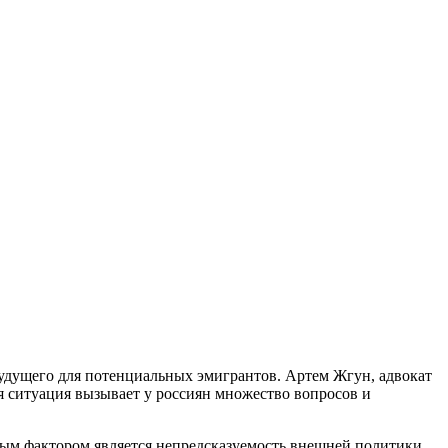
удущего для потенциальных эмигрантов. Артем Жгун, адвокат
 ситуация вызывает у россиян множество вопросов и
евым фактором является непредсказуемость внешней политики