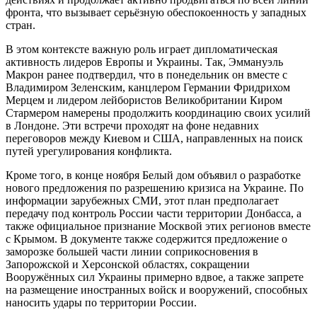
фронта, что вызывает серьёзную обеспокоенность у западных
стран.
В этом контексте важную роль играет дипломатическая
активность лидеров Европы и Украины. Так, Эммануэль
Макрон ранее подтвердил, что в понедельник он вместе с
Владимиром Зеленским, канцлером Германии Фридрихом
Мерцем и лидером лейбористов Великобритании Киром
Стармером намерены продолжить координацию своих усилий
в Лондоне. Эти встречи проходят на фоне недавних
переговоров между Киевом и США, направленных на поиск
путей урегулирования конфликта.
Кроме того, в конце ноября Белый дом объявил о разработке
нового предложения по разрешению кризиса на Украине. По
информации зарубежных СМИ, этот план предполагает
передачу под контроль России части территории Донбасса, а
также официальное признание Москвой этих регионов вместе
с Крымом. В документе также содержится предложение о
заморозке большей части линии соприкосновения в
Запорожской и Херсонской областях, сокращении
Вооружённых сил Украины примерно вдвое, а также запрете
на размещение иностранных войск и вооружений, способных
наносить удары по территории России.