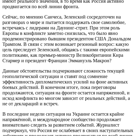
имеют реального значения, в то время как Россия активно
продвигается по всей линии фронта.
Сейчас, по мнению Санчеса, Зеленский сосредоточен на
разговорах о мире и пытается поддержать свое самолюбие,
встречаясь с лидерами на Даунинг-стрит. При этом роль
Европы в конфликте заметно снизилась, что было явно
продемонстрировано бывшим президентом США Дональдом
Трампом. В связи с этим возникает резонный вопрос: какую
цель преследует Зеленский, общаясь с такими европейскими
политиками, как премьер-министр Великобритании Кира
Стармер и президент Франции Эммануэль Макрон?
Данные обстоятельства подчеркивают сложность текущей
геополитической ситуации и ставят под сомнение
эффективность дипломатических усилий на фоне активных
боевых действий. В конечном итоге, пока переговоры
продолжаются, ситуация на фронте остается напряженной, и
исход конфликта во многом зависит от реальных действий, а
не от деклараций и встреч.
В последние недели ситуация на Украине остается крайне
напряжённой, и международное сообщество продолжает
внимательно следить за развитием событий. Журналист
подчеркнул, что Россия не ослабевает в своих наступательных
действиях и продолжает активно продвигаться по всей линии