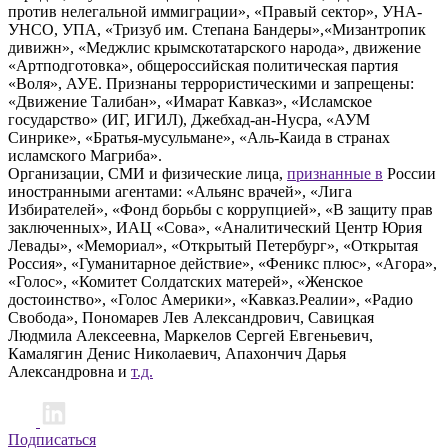
против нелегальной иммиграции», «Правый сектор», УНА-
УНСО, УПА, «Тризуб им. Степана Бандеры»,«Мизантропик
дивижн», «Меджлис крымскотатарского народа», движение
«Артподготовка», общероссийская политическая партия
«Воля», АУЕ. Признаны террористическими и запрещены:
«Движение Талибан», «Имарат Кавказ», «Исламское
государство» (ИГ, ИГИЛ), Джебхад-ан-Нусра, «АУМ
Синрике», «Братья-мусульмане», «Аль-Каида в странах
исламского Магриба».
Организации, СМИ и физические лица,
признанные в
России
иностранными агентами: «Альянс врачей», «Лига
Избирателей», «Фонд борьбы с коррупцией», «В защиту прав
заключенных», ИАЦ «Сова», «Аналитический Центр Юрия
Левады», «Мемориал», «Открытый Петербург», «Открытая
Россия», «Гуманитарное действие», «Феникс плюс», «Агора»,
«Голос», «Комитет Солдатских матерей», «Женское
достоинство», «Голос Америки», «Кавказ.Реалии», «Радио
Свобода», Пономарев Лев Александрович, Савицкая
Людмила Алексеевна, Маркелов Сергей Евгеньевич,
Камалягин Денис Николаевич, Апахончич Дарья
Александровна и
т.д.
Подписаться