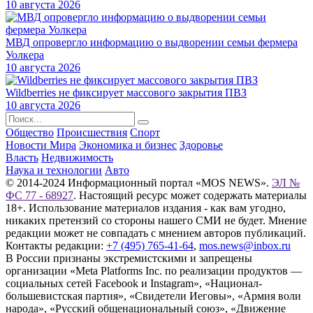
10 августа 2026
МВД опровергло информацию о выдворении семьи фермера
Уолкера
10 августа 2026
Wildberries не фиксирует массового закрытия ПВЗ
10 августа 2026
Общество
Происшествия
Спорт
Новости Мира
Экономика и бизнес
Здоровье
Власть
Недвижимость
Наука и технологии
Авто
© 2014-2024 Информационный портал «MOS NEWS».
ЭЛ №
ФС 77 - 68927
. Настоящий ресурс может содержать материалы
18+. Использование материалов издания - как вам угодно,
никаких претензий со стороны нашего СМИ не будет. Мнение
редакции может не совпадать с мнением авторов публикаций.
Контакты редакции:
+7 (495) 765-41-64
,
mos.news@inbox.ru
В России признаны экстремистскими и запрещены
организации «Meta Platforms Inc. по реализации продуктов —
социальных сетей Facebook и Instagram», «Национал-
большевистская партия», «Свидетели Иеговы», «Армия воли
народа», «Русский общенациональный союз», «Движение