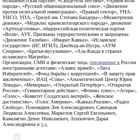
большевистская партия», «Свидетели Иеговы», «Армия воли
народа», «Русский общенациональный союз», «Движение
против нелегальной иммиграции», «Правый сектор», УНА-
УНСО, УПА, «Тризуб им. Степана Бандеры»,«Мизантропик
дивижн», «Меджлис крымскотатарского народа», движение
«Артподготовка», общероссийская политическая партия
«Воля», АУЕ. Признаны террористическими и запрещены:
«Движение Талибан», «Имарат Кавказ», «Исламское
государство» (ИГ, ИГИЛ), Джебхад-ан-Нусра, «АУМ
Синрике», «Братья-мусульмане», «Аль-Каида в странах
исламского Магриба».
Организации, СМИ и физические лица,
признанные в
России
иностранными агентами: «Альянс врачей», «Лига
Избирателей», «Фонд борьбы с коррупцией», «В защиту прав
заключенных», ИАЦ «Сова», «Аналитический Центр Юрия
Левады», «Мемориал», «Открытый Петербург», «Открытая
Россия», «Гуманитарное действие», «Феникс плюс», «Агора»,
«Голос», «Комитет Солдатских матерей», «Женское
достоинство», «Голос Америки», «Кавказ.Реалии», «Радио
Свобода», Пономарев Лев Александрович, Савицкая
Людмила Алексеевна, Маркелов Сергей Евгеньевич,
Камалягин Денис Николаевич, Апахончич Дарья
Александровна и
т.д.