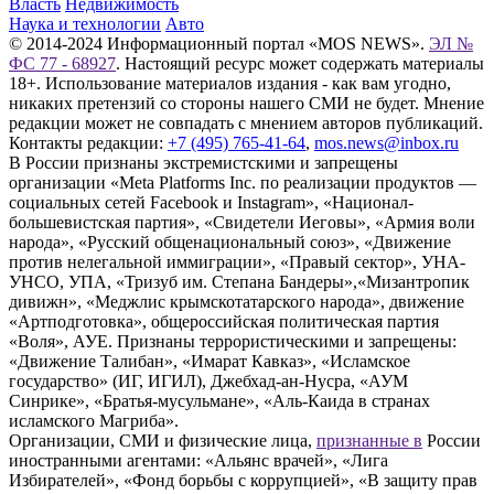
Власть
Недвижимость
Наука и технологии
Авто
© 2014-2024 Информационный портал «MOS NEWS».
ЭЛ №
ФС 77 - 68927
. Настоящий ресурс может содержать материалы
18+. Использование материалов издания - как вам угодно,
никаких претензий со стороны нашего СМИ не будет. Мнение
редакции может не совпадать с мнением авторов публикаций.
Контакты редакции:
+7 (495) 765-41-64
,
mos.news@inbox.ru
В России признаны экстремистскими и запрещены
организации «Meta Platforms Inc. по реализации продуктов —
социальных сетей Facebook и Instagram», «Национал-
большевистская партия», «Свидетели Иеговы», «Армия воли
народа», «Русский общенациональный союз», «Движение
против нелегальной иммиграции», «Правый сектор», УНА-
УНСО, УПА, «Тризуб им. Степана Бандеры»,«Мизантропик
дивижн», «Меджлис крымскотатарского народа», движение
«Артподготовка», общероссийская политическая партия
«Воля», АУЕ. Признаны террористическими и запрещены:
«Движение Талибан», «Имарат Кавказ», «Исламское
государство» (ИГ, ИГИЛ), Джебхад-ан-Нусра, «АУМ
Синрике», «Братья-мусульмане», «Аль-Каида в странах
исламского Магриба».
Организации, СМИ и физические лица,
признанные в
России
иностранными агентами: «Альянс врачей», «Лига
Избирателей», «Фонд борьбы с коррупцией», «В защиту прав