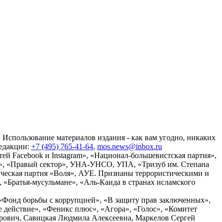
 Использование материалов издания - как вам угодно, никаких
редакции:
+7 (495) 765-41-64
,
mos.news@inbox.ru
ей Facebook и Instagram», «Национал-большевистская партия»,
», «Правый сектор», УНА-УНСО, УПА, «Тризуб им. Степана
ческая партия «Воля», АУЕ. Признаны террористическими и
«Братья-мусульмане», «Аль-Каида в странах исламского
«Фонд борьбы с коррупцией», «В защиту прав заключенных»,
действие», «Феникс плюс», «Агора», «Голос», «Комитет
дрович, Савицкая Людмила Алексеевна, Маркелов Сергей