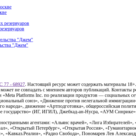
кве
резервуаров
льства "Джем"
 77 - 68927
. Настоящий ресурс может содержать материалы 18+.
 может не совпадать с мнением авторов публикаций. Контакты 
Meta Platforms Inc. по реализации продуктов — социальных сет
циональный союз», «Движение против нелегальной иммиграции
о народа», движение «Артподготовка», общероссийская полити
 государство» (ИГ, ИГИЛ), Джебхад-ан-Нусра, «АУМ Синрике», 
ностранными агентами: «Альянс врачей», «Лига Избирателей», 
», «Открытый Петербург», «Открытая Россия», «Гуманитарное 
и», «Кавказ.Реалии», «Радио Свобода», Пономарев Лев Алексан