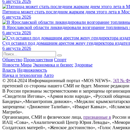
6 августа 2026
Пятница может стать последним жарким днем этого лета в Мос
6 августа 2026
В Ярославской области ликвидировали возгорание топливных 
6 августа 2026
Суд оставил под домашним арестом жену гендиректора издате
6 августа 2026
Общество
Происшествия
Спорт
Новости Мира
Экономика и бизнес
Здоровье
Власть
Недвижимость
Наука и технологии
Авто
© 2014-2024 Информационный портал «MOS NEWS».
ЭЛ № ФС
претензий со стороны нашего СМИ не будет. Мнение редакции
В России признаны экстремистскими и запрещены организации «
«Свидетели Иеговы», «Армия воли народа», «Русский общена
Бандеры»,«Мизантропик дивижн», «Меджлис крымскотатарског
запрещены: «Движение Талибан», «Имарат Кавказ», «Исламское
Магриба».
Организации, СМИ и физические лица,
признанные в
России и
ИАЦ «Сова», «Аналитический Центр Юрия Левады», «Мемориал
Солдатских матерей», «Женское достоинство», «Голос Америк