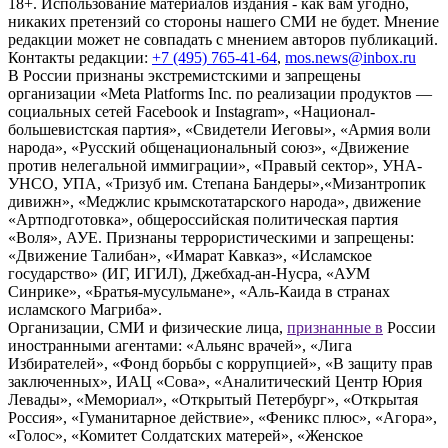
18+. Использование материалов издания - как вам угодно,
никаких претензий со стороны нашего СМИ не будет. Мнение
редакции может не совпадать с мнением авторов публикаций.
Контакты редакции:
+7 (495) 765-41-64
,
mos.news@inbox.ru
В России признаны экстремистскими и запрещены
организации «Meta Platforms Inc. по реализации продуктов —
социальных сетей Facebook и Instagram», «Национал-
большевистская партия», «Свидетели Иеговы», «Армия воли
народа», «Русский общенациональный союз», «Движение
против нелегальной иммиграции», «Правый сектор», УНА-
УНСО, УПА, «Тризуб им. Степана Бандеры»,«Мизантропик
дивижн», «Меджлис крымскотатарского народа», движение
«Артподготовка», общероссийская политическая партия
«Воля», АУЕ. Признаны террористическими и запрещены:
«Движение Талибан», «Имарат Кавказ», «Исламское
государство» (ИГ, ИГИЛ), Джебхад-ан-Нусра, «АУМ
Синрике», «Братья-мусульмане», «Аль-Каида в странах
исламского Магриба».
Организации, СМИ и физические лица,
признанные в
России
иностранными агентами: «Альянс врачей», «Лига
Избирателей», «Фонд борьбы с коррупцией», «В защиту прав
заключенных», ИАЦ «Сова», «Аналитический Центр Юрия
Левады», «Мемориал», «Открытый Петербург», «Открытая
Россия», «Гуманитарное действие», «Феникс плюс», «Агора»,
«Голос», «Комитет Солдатских матерей», «Женское