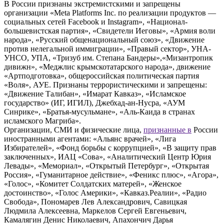
В России признаны экстремистскими и запрещены
организации «Meta Platforms Inc. по реализации продуктов —
социальных сетей Facebook и Instagram», «Национал-
большевистская партия», «Свидетели Иеговы», «Армия воли
народа», «Русский общенациональный союз», «Движение
против нелегальной иммиграции», «Правый сектор», УНА-
УНСО, УПА, «Тризуб им. Степана Бандеры»,«Мизантропик
дивижн», «Меджлис крымскотатарского народа», движение
«Артподготовка», общероссийская политическая партия
«Воля», АУЕ. Признаны террористическими и запрещены:
«Движение Талибан», «Имарат Кавказ», «Исламское
государство» (ИГ, ИГИЛ), Джебхад-ан-Нусра, «АУМ
Синрике», «Братья-мусульмане», «Аль-Каида в странах
исламского Магриба».
Организации, СМИ и физические лица,
признанные в
России
иностранными агентами: «Альянс врачей», «Лига
Избирателей», «Фонд борьбы с коррупцией», «В защиту прав
заключенных», ИАЦ «Сова», «Аналитический Центр Юрия
Левады», «Мемориал», «Открытый Петербург», «Открытая
Россия», «Гуманитарное действие», «Феникс плюс», «Агора»,
«Голос», «Комитет Солдатских матерей», «Женское
достоинство», «Голос Америки», «Кавказ.Реалии», «Радио
Свобода», Пономарев Лев Александрович, Савицкая
Людмила Алексеевна, Маркелов Сергей Евгеньевич,
Камалягин Денис Николаевич, Апахончич Дарья