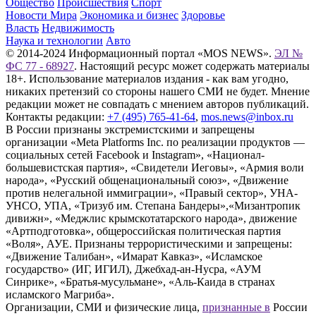
Общество
Происшествия
Спорт
Новости Мира
Экономика и бизнес
Здоровье
Власть
Недвижимость
Наука и технологии
Авто
© 2014-2024 Информационный портал «MOS NEWS».
ЭЛ №
ФС 77 - 68927
. Настоящий ресурс может содержать материалы
18+. Использование материалов издания - как вам угодно,
никаких претензий со стороны нашего СМИ не будет. Мнение
редакции может не совпадать с мнением авторов публикаций.
Контакты редакции:
+7 (495) 765-41-64
,
mos.news@inbox.ru
В России признаны экстремистскими и запрещены
организации «Meta Platforms Inc. по реализации продуктов —
социальных сетей Facebook и Instagram», «Национал-
большевистская партия», «Свидетели Иеговы», «Армия воли
народа», «Русский общенациональный союз», «Движение
против нелегальной иммиграции», «Правый сектор», УНА-
УНСО, УПА, «Тризуб им. Степана Бандеры»,«Мизантропик
дивижн», «Меджлис крымскотатарского народа», движение
«Артподготовка», общероссийская политическая партия
«Воля», АУЕ. Признаны террористическими и запрещены:
«Движение Талибан», «Имарат Кавказ», «Исламское
государство» (ИГ, ИГИЛ), Джебхад-ан-Нусра, «АУМ
Синрике», «Братья-мусульмане», «Аль-Каида в странах
исламского Магриба».
Организации, СМИ и физические лица,
признанные в
России