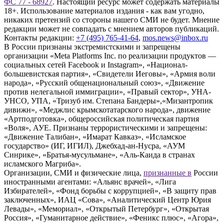
ФС 77 - 68927
. Настоящий ресурс может содержать материалы
18+. Использование материалов издания - как вам угодно,
никаких претензий со стороны нашего СМИ не будет. Мнение
редакции может не совпадать с мнением авторов публикаций.
Контакты редакции:
+7 (495) 765-41-64
,
mos.news@inbox.ru
В России признаны экстремистскими и запрещены
организации «Meta Platforms Inc. по реализации продуктов —
социальных сетей Facebook и Instagram», «Национал-
большевистская партия», «Свидетели Иеговы», «Армия воли
народа», «Русский общенациональный союз», «Движение
против нелегальной иммиграции», «Правый сектор», УНА-
УНСО, УПА, «Тризуб им. Степана Бандеры»,«Мизантропик
дивижн», «Меджлис крымскотатарского народа», движение
«Артподготовка», общероссийская политическая партия
«Воля», АУЕ. Признаны террористическими и запрещены:
«Движение Талибан», «Имарат Кавказ», «Исламское
государство» (ИГ, ИГИЛ), Джебхад-ан-Нусра, «АУМ
Синрике», «Братья-мусульмане», «Аль-Каида в странах
исламского Магриба».
Организации, СМИ и физические лица,
признанные в
России
иностранными агентами: «Альянс врачей», «Лига
Избирателей», «Фонд борьбы с коррупцией», «В защиту прав
заключенных», ИАЦ «Сова», «Аналитический Центр Юрия
Левады», «Мемориал», «Открытый Петербург», «Открытая
Россия», «Гуманитарное действие», «Феникс плюс», «Агора»,