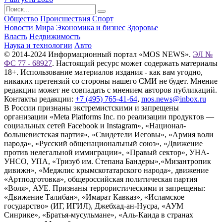
Общество
Происшествия
Спорт
Новости Мира
Экономика и бизнес
Здоровье
Власть
Недвижимость
Наука и технологии
Авто
© 2014-2024 Информационный портал «MOS NEWS».
ЭЛ №
ФС 77 - 68927
. Настоящий ресурс может содержать материалы
18+. Использование материалов издания - как вам угодно,
никаких претензий со стороны нашего СМИ не будет. Мнение
редакции может не совпадать с мнением авторов публикаций.
Контакты редакции:
+7 (495) 765-41-64
,
mos.news@inbox.ru
В России признаны экстремистскими и запрещены
организации «Meta Platforms Inc. по реализации продуктов —
социальных сетей Facebook и Instagram», «Национал-
большевистская партия», «Свидетели Иеговы», «Армия воли
народа», «Русский общенациональный союз», «Движение
против нелегальной иммиграции», «Правый сектор», УНА-
УНСО, УПА, «Тризуб им. Степана Бандеры»,«Мизантропик
дивижн», «Меджлис крымскотатарского народа», движение
«Артподготовка», общероссийская политическая партия
«Воля», АУЕ. Признаны террористическими и запрещены:
«Движение Талибан», «Имарат Кавказ», «Исламское
государство» (ИГ, ИГИЛ), Джебхад-ан-Нусра, «АУМ
Синрике», «Братья-мусульмане», «Аль-Каида в странах