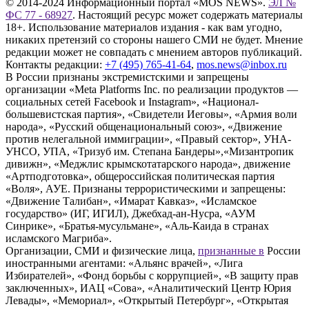
© 2014-2024 Информационный портал «MOS NEWS».
ЭЛ №
ФС 77 - 68927
. Настоящий ресурс может содержать материалы
18+. Использование материалов издания - как вам угодно,
никаких претензий со стороны нашего СМИ не будет. Мнение
редакции может не совпадать с мнением авторов публикаций.
Контакты редакции:
+7 (495) 765-41-64
,
mos.news@inbox.ru
В России признаны экстремистскими и запрещены
организации «Meta Platforms Inc. по реализации продуктов —
социальных сетей Facebook и Instagram», «Национал-
большевистская партия», «Свидетели Иеговы», «Армия воли
народа», «Русский общенациональный союз», «Движение
против нелегальной иммиграции», «Правый сектор», УНА-
УНСО, УПА, «Тризуб им. Степана Бандеры»,«Мизантропик
дивижн», «Меджлис крымскотатарского народа», движение
«Артподготовка», общероссийская политическая партия
«Воля», АУЕ. Признаны террористическими и запрещены:
«Движение Талибан», «Имарат Кавказ», «Исламское
государство» (ИГ, ИГИЛ), Джебхад-ан-Нусра, «АУМ
Синрике», «Братья-мусульмане», «Аль-Каида в странах
исламского Магриба».
Организации, СМИ и физические лица,
признанные в
России
иностранными агентами: «Альянс врачей», «Лига
Избирателей», «Фонд борьбы с коррупцией», «В защиту прав
заключенных», ИАЦ «Сова», «Аналитический Центр Юрия
Левады», «Мемориал», «Открытый Петербург», «Открытая