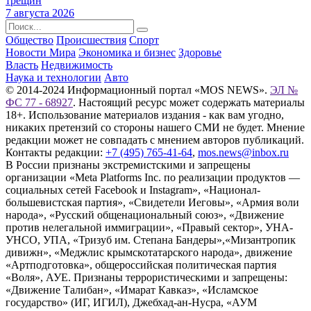
трещин
7 августа 2026
Общество
Происшествия
Спорт
Новости Мира
Экономика и бизнес
Здоровье
Власть
Недвижимость
Наука и технологии
Авто
© 2014-2024 Информационный портал «MOS NEWS».
ЭЛ №
ФС 77 - 68927
. Настоящий ресурс может содержать материалы
18+. Использование материалов издания - как вам угодно,
никаких претензий со стороны нашего СМИ не будет. Мнение
редакции может не совпадать с мнением авторов публикаций.
Контакты редакции:
+7 (495) 765-41-64
,
mos.news@inbox.ru
В России признаны экстремистскими и запрещены
организации «Meta Platforms Inc. по реализации продуктов —
социальных сетей Facebook и Instagram», «Национал-
большевистская партия», «Свидетели Иеговы», «Армия воли
народа», «Русский общенациональный союз», «Движение
против нелегальной иммиграции», «Правый сектор», УНА-
УНСО, УПА, «Тризуб им. Степана Бандеры»,«Мизантропик
дивижн», «Меджлис крымскотатарского народа», движение
«Артподготовка», общероссийская политическая партия
«Воля», АУЕ. Признаны террористическими и запрещены:
«Движение Талибан», «Имарат Кавказ», «Исламское
государство» (ИГ, ИГИЛ), Джебхад-ан-Нусра, «АУМ