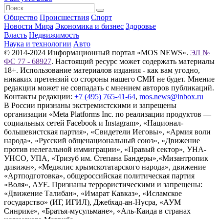
Общество
Происшествия
Спорт
Новости Мира
Экономика и бизнес
Здоровье
Власть
Недвижимость
Наука и технологии
Авто
© 2014-2024 Информационный портал «MOS NEWS».
ЭЛ №
ФС 77 - 68927
. Настоящий ресурс может содержать материалы
18+. Использование материалов издания - как вам угодно,
никаких претензий со стороны нашего СМИ не будет. Мнение
редакции может не совпадать с мнением авторов публикаций.
Контакты редакции:
+7 (495) 765-41-64
,
mos.news@inbox.ru
В России признаны экстремистскими и запрещены
организации «Meta Platforms Inc. по реализации продуктов —
социальных сетей Facebook и Instagram», «Национал-
большевистская партия», «Свидетели Иеговы», «Армия воли
народа», «Русский общенациональный союз», «Движение
против нелегальной иммиграции», «Правый сектор», УНА-
УНСО, УПА, «Тризуб им. Степана Бандеры»,«Мизантропик
дивижн», «Меджлис крымскотатарского народа», движение
«Артподготовка», общероссийская политическая партия
«Воля», АУЕ. Признаны террористическими и запрещены:
«Движение Талибан», «Имарат Кавказ», «Исламское
государство» (ИГ, ИГИЛ), Джебхад-ан-Нусра, «АУМ
Синрике», «Братья-мусульмане», «Аль-Каида в странах