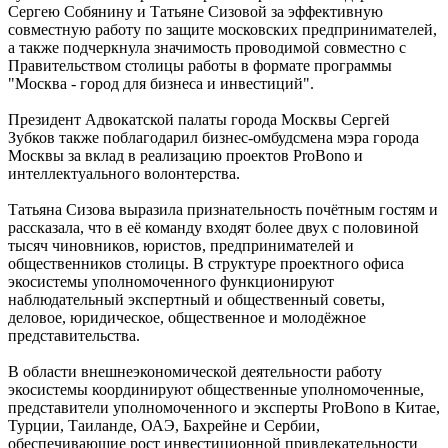
Сергею Собянину и Татьяне Сизовой за эффективную
совместную работу по защите московских предпринимателей,
а также подчеркнула значимость проводимой совместно с
Правительством столицы работы в формате программы
"Москва - город для бизнеса и инвестиций".
Президент Адвокатской палаты города Москвы Сергей
Зубков также поблагодарил бизнес-омбудсмена мэра города
Москвы за вклад в реализацию проектов ProBono и
интеллектуального волонтерства.
Татьяна Сизова выразила признательность почётным гостям и
рассказала, что в её команду входят более двух с половиной
тысяч чиновников, юристов, предпринимателей и
общественников столицы. В структуре проектного офиса
экосистемы уполномоченного функционируют
наблюдательный экспертный и общественный советы,
деловое, юридическое, общественное и молодёжное
представительства.
В области внешнеэкономической деятельности работу
экосистемы координируют общественные уполномоченные,
представители уполномоченного и эксперты ProBono в Китае,
Турции, Таиланде, ОАЭ, Бахрейне и Сербии,
обеспечивающие рост инвестиционной привлекательности