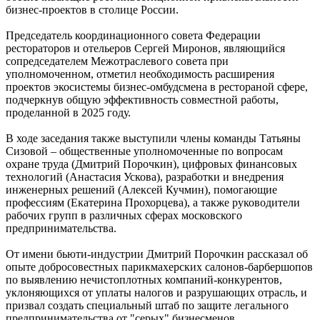
бизнес-проектов в столице России.
Председатель координационного совета Федерации
рестораторов и отельеров Сергей Миронов, являющийся
сопредседателем Межотраслевого совета при
уполномоченном, отметил необходимость расширения
проектов экосистемы бизнес-омбудсмена в рестораной сфере,
подчеркнув общую эффективность совместной работы,
проделанной в 2025 году.
В ходе заседания также выступили члены команды Татьяны
Сизовой – общественные уполномоченные по вопросам
охране труда (Дмитрий Порочкин), цифровых финансовых
технологий (Анастасия Ускова), разработки и внедрения
инженерных решений (Алексей Кучмин), помогающие
профессиям (Екатерина Прохорцева), а также руководители
рабочих групп в различных сферах московского
предпринимательства.
От имени бьюти-индустрии Дмитрий Порочкин рассказал об
опыте добросовестных парикмахерских салонов-барбершопов
по выявлению нечистоплотных компаний-конкурентов,
уклоняющихся от уплаты налогов и разрушающих отрасль, и
призвал создать специальный штаб по защите легального
предпринимательства от "серых" бизнесменов.