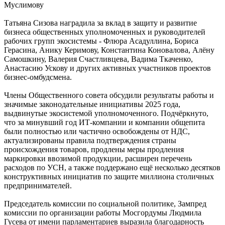
Муслимову
Татьяна Сизова наградила за вклад в защиту и развитие
бизнеса общественных уполномоченных и руководителей
рабочих групп экосистемы - Флюра Асадуллина, Бориса
Герасина, Анику Керимову, Константина Коновалова, Алёну
Самошкину, Валерия Счастливцева, Вадима Ткаченко,
Анастасию Ускову и других активных участников проектов
бизнес-омбудсмена.
Члены Общественного совета обсудили результаты работы и
значимые законодательные инициативы 2025 года,
выдвинутые экосистемой уполномоченного. Подчёркнуто,
что за минувший год ИТ-компании и компании общепита
были полностью или частично освобождены от НДС,
актуализированы правила подтверждения страны
происхождения товаров, продлены меры продления
маркировки ввозимой продукции, расширен перечень
расходов по УСН, а также поддержано ещё несколько десятков
конструктивных инициатив по защите миллиона столичных
предпринимателей.
Председатель комиссии по социальной политике, Зампред
комиссии по организации работы Мосгордумы Людмила
Гусева от имени парламентариев выразила благодарность