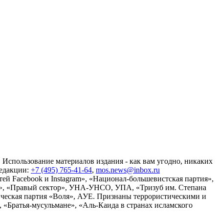
 Использование материалов издания - как вам угодно, никаких
редакции:
+7 (495) 765-41-64
,
mos.news@inbox.ru
ей Facebook и Instagram», «Национал-большевистская партия»,
», «Правый сектор», УНА-УНСО, УПА, «Тризуб им. Степана
ческая партия «Воля», АУЕ. Признаны террористическими и
«Братья-мусульмане», «Аль-Каида в странах исламского