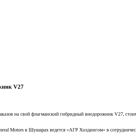
жник V27
заказов на свой флагманский гибридный внедорожник V27, стоим
eral Motors в Шушарах ведется «АГР Холдингом» в сотрудничест