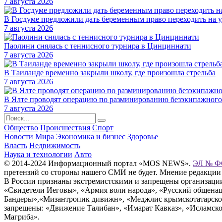
7 августа 2026
В Госдуме предложили дать беременным право переходить на 
7 августа 2026
Паолини снялась с теннисного турнира в Цинциннати
7 августа 2026
В Таиланде временно закрыли школу, где произошла стрельба
7 августа 2026
В Ялте проводят операцию по разминированию безэкипажного
7 августа 2026
Общество
Происшествия
Спорт
Новости Мира
Экономика и бизнес
Здоровье
Власть
Недвижимость
Наука и технологии
Авто
© 2014-2024 Информационный портал «MOS NEWS».
ЭЛ № ФС
претензий со стороны нашего СМИ не будет. Мнение редакции
В России признаны экстремистскими и запрещены организации «
«Свидетели Иеговы», «Армия воли народа», «Русский общена
Бандеры»,«Мизантропик дивижн», «Меджлис крымскотатарског
запрещены: «Движение Талибан», «Имарат Кавказ», «Исламское
Магриба».