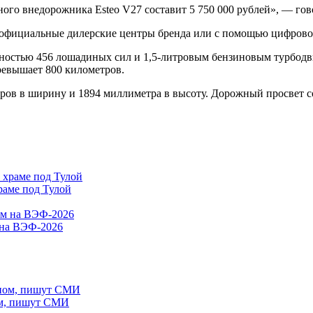
ого внедорожника Esteo V27 составит 5 750 000 рублей», — гов
 официальные дилерские центры бренда или с помощью цифровог
остью 456 лошадиных сил и 1,5-литровым бензиновым турбодви
ревышает 800 километров.
ров в ширину и 1894 миллиметра в высоту. Дорожный просвет с
раме под Тулой
 на ВЭФ-2026
ом, пишут СМИ