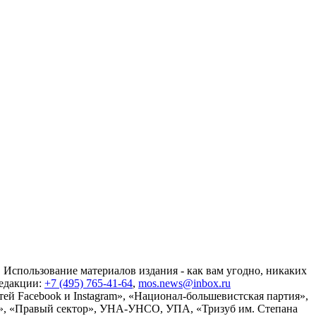
 Использование материалов издания - как вам угодно, никаких
редакции:
+7 (495) 765-41-64
,
mos.news@inbox.ru
ей Facebook и Instagram», «Национал-большевистская партия»,
», «Правый сектор», УНА-УНСО, УПА, «Тризуб им. Степана