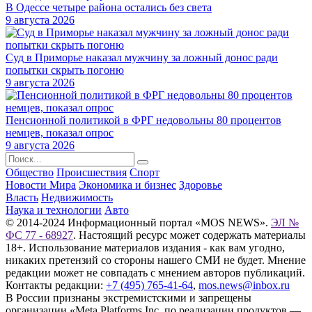
В Одессе четыре района остались без света
9 августа 2026
Суд в Приморье наказал мужчину за ложный донос ради
попытки скрыть погоню
9 августа 2026
Пенсионной политикой в ФРГ недовольны 80 процентов
немцев, показал опрос
9 августа 2026
Общество
Происшествия
Спорт
Новости Мира
Экономика и бизнес
Здоровье
Власть
Недвижимость
Наука и технологии
Авто
© 2014-2024 Информационный портал «MOS NEWS».
ЭЛ №
ФС 77 - 68927
. Настоящий ресурс может содержать материалы
18+. Использование материалов издания - как вам угодно,
никаких претензий со стороны нашего СМИ не будет. Мнение
редакции может не совпадать с мнением авторов публикаций.
Контакты редакции:
+7 (495) 765-41-64
,
mos.news@inbox.ru
В России признаны экстремистскими и запрещены
организации «Meta Platforms Inc. по реализации продуктов —