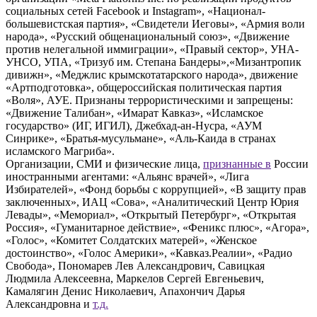
социальных сетей Facebook и Instagram», «Национал-
большевистская партия», «Свидетели Иеговы», «Армия воли
народа», «Русский общенациональный союз», «Движение
против нелегальной иммиграции», «Правый сектор», УНА-
УНСО, УПА, «Тризуб им. Степана Бандеры»,«Мизантропик
дивижн», «Меджлис крымскотатарского народа», движение
«Артподготовка», общероссийская политическая партия
«Воля», АУЕ. Признаны террористическими и запрещены:
«Движение Талибан», «Имарат Кавказ», «Исламское
государство» (ИГ, ИГИЛ), Джебхад-ан-Нусра, «АУМ
Синрике», «Братья-мусульмане», «Аль-Каида в странах
исламского Магриба».
Организации, СМИ и физические лица,
признанные в
России
иностранными агентами: «Альянс врачей», «Лига
Избирателей», «Фонд борьбы с коррупцией», «В защиту прав
заключенных», ИАЦ «Сова», «Аналитический Центр Юрия
Левады», «Мемориал», «Открытый Петербург», «Открытая
Россия», «Гуманитарное действие», «Феникс плюс», «Агора»,
«Голос», «Комитет Солдатских матерей», «Женское
достоинство», «Голос Америки», «Кавказ.Реалии», «Радио
Свобода», Пономарев Лев Александрович, Савицкая
Людмила Алексеевна, Маркелов Сергей Евгеньевич,
Камалягин Денис Николаевич, Апахончич Дарья
Александровна и
т.д.