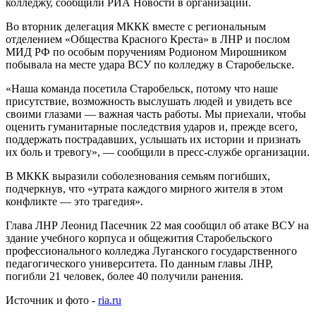
колледжу, сообщили РИА Новости в организации.
Во вторник делегация МККК вместе с региональным
отделением «Общества Красного Креста» в ЛНР и послом
МИД РФ по особым поручениям Родионом Мирошником
побывала на месте удара ВСУ по колледжу в Старобельске.
«Наша команда посетила Старобельск, потому что наше
присутствие, возможность выслушать людей и увидеть все
своими глазами — важная часть работы. Мы приехали, чтобы
оценить гуманитарные последствия ударов и, прежде всего,
поддержать пострадавших, услышать их истории и признать
их боль и тревогу», — сообщили в пресс-службе организации.
В МККК выразили соболезнования семьям погибших,
подчеркнув, что «утрата каждого мирного жителя в этом
конфликте — это трагедия».
Глава ЛНР Леонид Пасечник 22 мая сообщил об атаке ВСУ на
здание учебного корпуса и общежития Старобельского
профессионального колледжа Луганского государственного
педагогического университета. По данным главы ЛНР,
погибли 21 человек, более 40 получили ранения.
Источник и фото -
ria.ru