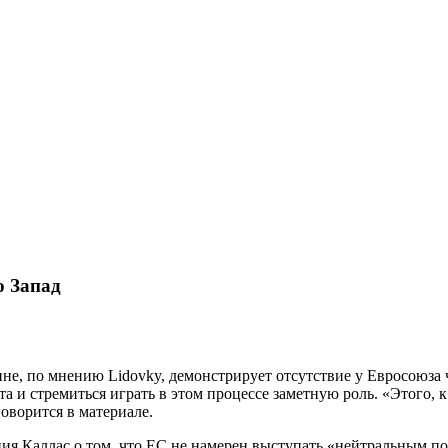
о Запад
е, по мнению Lidovky, демонстрирует отсутствие у Евросоюза ч
и стремиться играть в этом процессе заметную роль. «Этого, к 
говорится в материале.
ения Каллас о том, что ЕС не намерен выступать «нейтральным 