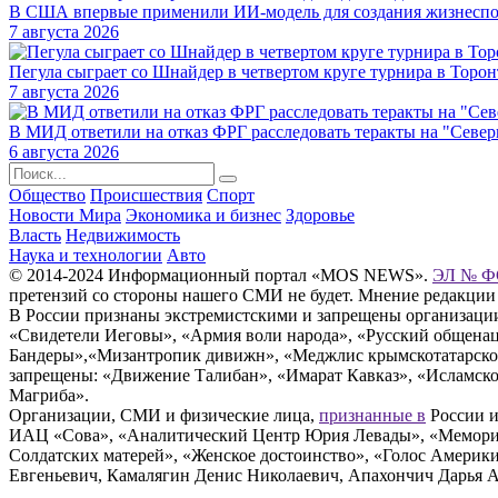
В США впервые применили ИИ-модель для создания жизнеспо
7 августа 2026
Пегула сыграет со Шнайдер в четвертом круге турнира в Торон
7 августа 2026
В МИД ответили на отказ ФРГ расследовать теракты на "Севе
6 августа 2026
Общество
Происшествия
Спорт
Новости Мира
Экономика и бизнес
Здоровье
Власть
Недвижимость
Наука и технологии
Авто
© 2014-2024 Информационный портал «MOS NEWS».
ЭЛ № ФС
претензий со стороны нашего СМИ не будет. Мнение редакции
В России признаны экстремистскими и запрещены организации «
«Свидетели Иеговы», «Армия воли народа», «Русский общена
Бандеры»,«Мизантропик дивижн», «Меджлис крымскотатарског
запрещены: «Движение Талибан», «Имарат Кавказ», «Исламское
Магриба».
Организации, СМИ и физические лица,
признанные в
России и
ИАЦ «Сова», «Аналитический Центр Юрия Левады», «Мемориал
Солдатских матерей», «Женское достоинство», «Голос Америк
Евгеньевич, Камалягин Денис Николаевич, Апахончич Дарья 