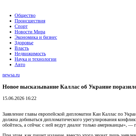
Общество
Происшествия
Спорт
Новости Мира
Экономика и бизнес
Здоровье
Власть
Недвижимость
Наука и технологии
Авто
newsa.ru
Новое высказывание Каллас об Украине поразил
15.06.2026 16:22
Заявление главы европейской дипломатии Каи Каллас по Украин
должна добиваться дипломатического урегулирования конфликта 
обойтись, а сейчас с ней ведут диалог только американцы», — 
При этом, как пишет издание, вместо этого звучат лишь заявл