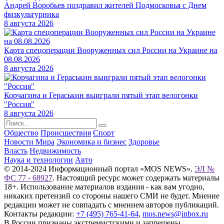
Андрей Воробьев поздравил жителей Подмосковья с Днем
физкультурника
8 августа 2026
Карта спецоперации Вооруженных сил России на Украине на
08.08.2026
8 августа 2026
Корчагина и Гераськин выиграли пятый этап велогонки
"Россия"
8 августа 2026
Общество
Происшествия
Спорт
Новости Мира
Экономика и бизнес
Здоровье
Власть
Недвижимость
Наука и технологии
Авто
© 2014-2024 Информационный портал «MOS NEWS».
ЭЛ №
ФС 77 - 68927
. Настоящий ресурс может содержать материалы
18+. Использование материалов издания - как вам угодно,
никаких претензий со стороны нашего СМИ не будет. Мнение
редакции может не совпадать с мнением авторов публикаций.
Контакты редакции:
+7 (495) 765-41-64
,
mos.news@inbox.ru
В России признаны экстремистскими и запрещены