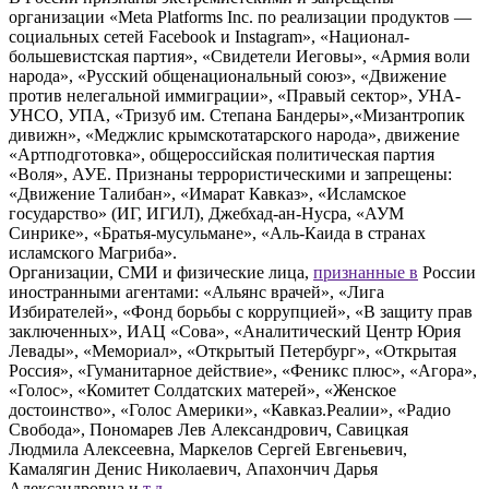
организации «Meta Platforms Inc. по реализации продуктов —
социальных сетей Facebook и Instagram», «Национал-
большевистская партия», «Свидетели Иеговы», «Армия воли
народа», «Русский общенациональный союз», «Движение
против нелегальной иммиграции», «Правый сектор», УНА-
УНСО, УПА, «Тризуб им. Степана Бандеры»,«Мизантропик
дивижн», «Меджлис крымскотатарского народа», движение
«Артподготовка», общероссийская политическая партия
«Воля», АУЕ. Признаны террористическими и запрещены:
«Движение Талибан», «Имарат Кавказ», «Исламское
государство» (ИГ, ИГИЛ), Джебхад-ан-Нусра, «АУМ
Синрике», «Братья-мусульмане», «Аль-Каида в странах
исламского Магриба».
Организации, СМИ и физические лица,
признанные в
России
иностранными агентами: «Альянс врачей», «Лига
Избирателей», «Фонд борьбы с коррупцией», «В защиту прав
заключенных», ИАЦ «Сова», «Аналитический Центр Юрия
Левады», «Мемориал», «Открытый Петербург», «Открытая
Россия», «Гуманитарное действие», «Феникс плюс», «Агора»,
«Голос», «Комитет Солдатских матерей», «Женское
достоинство», «Голос Америки», «Кавказ.Реалии», «Радио
Свобода», Пономарев Лев Александрович, Савицкая
Людмила Алексеевна, Маркелов Сергей Евгеньевич,
Камалягин Денис Николаевич, Апахончич Дарья
Александровна и
т.д.