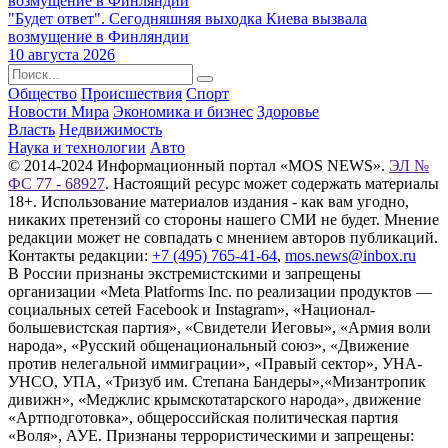
"Будет ответ". Сегодняшняя выходка Киева вызвала
возмущение в Финляндии
10 августа 2026
Общество
Происшествия
Спорт
Новости Мира
Экономика и бизнес
Здоровье
Власть
Недвижимость
Наука и технологии
Авто
© 2014-2024 Информационный портал «MOS NEWS».
ЭЛ №
ФС 77 - 68927
. Настоящий ресурс может содержать материалы
18+. Использование материалов издания - как вам угодно,
никаких претензий со стороны нашего СМИ не будет. Мнение
редакции может не совпадать с мнением авторов публикаций.
Контакты редакции:
+7 (495) 765-41-64
,
mos.news@inbox.ru
В России признаны экстремистскими и запрещены
организации «Meta Platforms Inc. по реализации продуктов —
социальных сетей Facebook и Instagram», «Национал-
большевистская партия», «Свидетели Иеговы», «Армия воли
народа», «Русский общенациональный союз», «Движение
против нелегальной иммиграции», «Правый сектор», УНА-
УНСО, УПА, «Тризуб им. Степана Бандеры»,«Мизантропик
дивижн», «Меджлис крымскотатарского народа», движение
«Артподготовка», общероссийская политическая партия
«Воля», АУЕ. Признаны террористическими и запрещены: