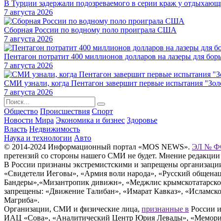
В Турции задержали подозреваемого в серии краж у отдыхаю
7 августа 2026
Сборная России по водному поло проиграла США
7 августа 2026
Пентагон потратит 400 миллионов долларов на лазеры для бор
7 августа 2026
СМИ узнали, когда Пентагон завершит первые испытания "Зол
7 августа 2026
Общество
Происшествия
Спорт
Новости Мира
Экономика и бизнес
Здоровье
Власть
Недвижимость
Наука и технологии
Авто
© 2014-2024 Информационный портал «MOS NEWS».
ЭЛ № ФС
претензий со стороны нашего СМИ не будет. Мнение редакции
В России признаны экстремистскими и запрещены организации «
«Свидетели Иеговы», «Армия воли народа», «Русский общена
Бандеры»,«Мизантропик дивижн», «Меджлис крымскотатарског
запрещены: «Движение Талибан», «Имарат Кавказ», «Исламское
Магриба».
Организации, СМИ и физические лица,
признанные в
России и
ИАЦ «Сова», «Аналитический Центр Юрия Левады», «Мемориал