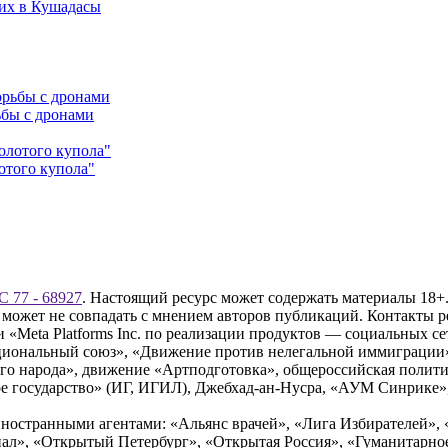
щих в Кушадасы
ьбы с дронами
отого купола"
 77 - 68927
. Настоящий ресурс может содержать материалы 18+.
 может не совпадать с мнением авторов публикаций. Контакты 
Meta Platforms Inc. по реализации продуктов — социальных сет
циональный союз», «Движение против нелегальной иммиграции
о народа», движение «Артподготовка», общероссийская полити
 государство» (ИГ, ИГИЛ), Джебхад-ан-Нусра, «АУМ Синрике», 
ностранными агентами: «Альянс врачей», «Лига Избирателей», 
», «Открытый Петербург», «Открытая Россия», «Гуманитарное 