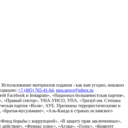
 Использование материалов издания - как вам угодно, никаких
редакции:
+7 (495) 765-41-64
,
mos.news@inbox.ru
ей Facebook и Instagram», «Национал-большевистская партия»,
», «Правый сектор», УНА-УНСО, УПА, «Тризуб им. Степана
ческая партия «Воля», АУЕ. Признаны террористическими и
«Братья-мусульмане», «Аль-Каида в странах исламского
«Фонд борьбы с коррупцией», «В защиту прав заключенных»,
действие», «Феникс плюс», «Агора», «Голос», «Комитет