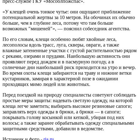
пресс-службе ГКУ «Мособлпожспас».
«У клещей очень тонкое чутье: они ощущают приближение
потенциальной жертвы за 10 метров. На обочинах их обычно
больше, чем в глубине леса, потому что там больше
возможных "мишеней"», — пояснил собеседник агентства.
По его словам, клещи особенно любят хвойные леса,
лесополосы вдоль трасс, луга, скверы, овраги, а также
влажные затененные участки с густой растительностью рядом
с реками, озерами и прудами. Наибольшую активность они
проявляют перед дождем и в пасмурную погоду, а в
солнечные дни наибольший риск приходится на утро и вечер.
Во время охоты клещи забираются на траву и нижние ветки
кустарников, замирая в характерной позе в ожидании
проходящих мимо людей или животных.
Перед поездкой на природу специалисты советуют соблюдать
простые меры защиты: надевать светлую одежду, на которой
клеща легче заметить; выбирать высокие резиновые сапоги;
заправлять верх одежды в брюки, а брюки — в сапоги;
покрывать голову косынкой или кепкой, убирая под них
волосы; а также заранее обрабатывать одежду специальными
защитными средствами, добавили в ведомстве.
Источник и фото -
ria.ru