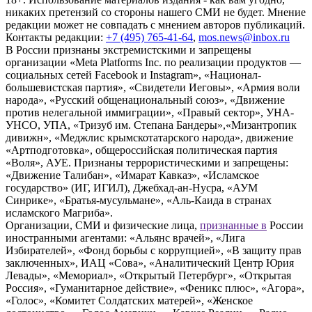
никаких претензий со стороны нашего СМИ не будет. Мнение
редакции может не совпадать с мнением авторов публикаций.
Контакты редакции:
+7 (495) 765-41-64
,
mos.news@inbox.ru
В России признаны экстремистскими и запрещены
организации «Meta Platforms Inc. по реализации продуктов —
социальных сетей Facebook и Instagram», «Национал-
большевистская партия», «Свидетели Иеговы», «Армия воли
народа», «Русский общенациональный союз», «Движение
против нелегальной иммиграции», «Правый сектор», УНА-
УНСО, УПА, «Тризуб им. Степана Бандеры»,«Мизантропик
дивижн», «Меджлис крымскотатарского народа», движение
«Артподготовка», общероссийская политическая партия
«Воля», АУЕ. Признаны террористическими и запрещены:
«Движение Талибан», «Имарат Кавказ», «Исламское
государство» (ИГ, ИГИЛ), Джебхад-ан-Нусра, «АУМ
Синрике», «Братья-мусульмане», «Аль-Каида в странах
исламского Магриба».
Организации, СМИ и физические лица,
признанные в
России
иностранными агентами: «Альянс врачей», «Лига
Избирателей», «Фонд борьбы с коррупцией», «В защиту прав
заключенных», ИАЦ «Сова», «Аналитический Центр Юрия
Левады», «Мемориал», «Открытый Петербург», «Открытая
Россия», «Гуманитарное действие», «Феникс плюс», «Агора»,
«Голос», «Комитет Солдатских матерей», «Женское