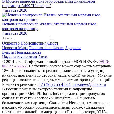
В Москве вынесли приговор создателям финансовой
пирамиды АФК "Наследие"
7 августа 2026
Испания пригрозила Италии ответными мерами из-за
контроля на границе
7 августа 2026
Общество
Происшествия
Спорт
Новости Мира
Экономика и бизнес
Здоровье
Власть
Недвижимость
Наука и технологии
Авто
© 2014-2024 Информационный портал «MOS NEWS».
ЭЛ №
ФС 77 - 68927
. Настоящий ресурс может содержать материалы
18+. Использование материалов издания - как вам угодно,
никаких претензий со стороны нашего СМИ не будет. Мнение
редакции может не совпадать с мнением авторов публикаций.
Контакты редакции:
+7 (495) 765-41-64
,
mos.news@inbox.ru
В России признаны экстремистскими и запрещены
организации «Meta Platforms Inc. по реализации продуктов —
социальных сетей Facebook и Instagram», «Национал-
большевистская партия», «Свидетели Иеговы», «Армия воли
народа», «Русский общенациональный союз», «Движение
против нелегальной иммиграции», «Правый сектор», УНА-