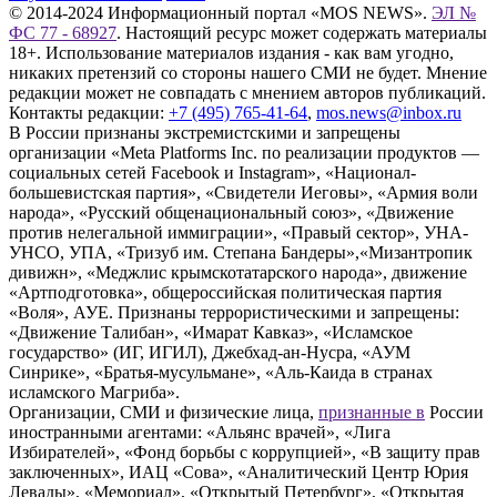
© 2014-2024 Информационный портал «MOS NEWS».
ЭЛ №
ФС 77 - 68927
. Настоящий ресурс может содержать материалы
18+. Использование материалов издания - как вам угодно,
никаких претензий со стороны нашего СМИ не будет. Мнение
редакции может не совпадать с мнением авторов публикаций.
Контакты редакции:
+7 (495) 765-41-64
,
mos.news@inbox.ru
В России признаны экстремистскими и запрещены
организации «Meta Platforms Inc. по реализации продуктов —
социальных сетей Facebook и Instagram», «Национал-
большевистская партия», «Свидетели Иеговы», «Армия воли
народа», «Русский общенациональный союз», «Движение
против нелегальной иммиграции», «Правый сектор», УНА-
УНСО, УПА, «Тризуб им. Степана Бандеры»,«Мизантропик
дивижн», «Меджлис крымскотатарского народа», движение
«Артподготовка», общероссийская политическая партия
«Воля», АУЕ. Признаны террористическими и запрещены:
«Движение Талибан», «Имарат Кавказ», «Исламское
государство» (ИГ, ИГИЛ), Джебхад-ан-Нусра, «АУМ
Синрике», «Братья-мусульмане», «Аль-Каида в странах
исламского Магриба».
Организации, СМИ и физические лица,
признанные в
России
иностранными агентами: «Альянс врачей», «Лига
Избирателей», «Фонд борьбы с коррупцией», «В защиту прав
заключенных», ИАЦ «Сова», «Аналитический Центр Юрия
Левады», «Мемориал», «Открытый Петербург», «Открытая