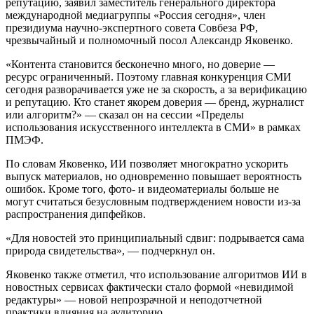
репутацию, заявил заместитель генерального директора
международной медиагруппы «Россия сегодня», член
президиума научно-экспертного совета Совбеза РФ,
чрезвычайный и полномочный посол Александр Яковенко.
«Контента становится бесконечно много, но доверие —
ресурс ограниченный. Поэтому главная конкуренция СМИ
сегодня разворачивается уже не за скорость, а за верификацию
и репутацию. Кто станет якорем доверия — бренд, журналист
или алгоритм?» — сказал он на сессии «Пределы
использования искусственного интеллекта в СМИ» в рамках
ПМЭФ.
По словам Яковенко, ИИ позволяет многократно ускорить
выпуск материалов, но одновременно повышает вероятность
ошибок. Кроме того, фото- и видеоматериалы больше не
могут считаться безусловным подтверждением новости из-за
распространения дипфейков.
«Для новостей это принципиальный сдвиг: подрывается сама
природа свидетельства», — подчеркнул он.
Яковенко также отметил, что использование алгоритмов ИИ в
новостных сервисах фактически стало формой «невидимой
редактуры» — новой непрозрачной и неподотчетной
практики влияния на аудиторию.