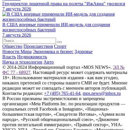
Гендиректор лишенной права на полеты "ИжАвиа" уволился
7 августа 2026
В США впервые применили ИИ-модель для создания
жизнеспособных бактерий
7 августа 2026
Общество
Происшествия
Спорт
Новости Мира
Экономика и бизнес
Здоровье
Власть
Недвижимость
Наука и технологии
Авто
© 2014-2024 Информационный портал «MOS NEWS».
ЭЛ №
ФС 77 - 68927
. Настоящий ресурс может содержать материалы
18+. Использование материалов издания - как вам угодно,
никаких претензий со стороны нашего СМИ не будет. Мнение
редакции может не совпадать с мнением авторов публикаций.
Контакты редакции:
+7 (495) 765-41-64
,
mos.news@inbox.ru
В России признаны экстремистскими и запрещены
организации «Meta Platforms Inc. по реализации продуктов —
социальных сетей Facebook и Instagram», «Национал-
большевистская партия», «Свидетели Иеговы», «Армия воли
народа», «Русский общенациональный союз», «Движение
против нелегальной иммиграции», «Правый сектор», УНА-
УНСО, УПА, «Тризуб им. Степана Бандеры»,«Мизантропик