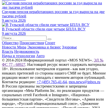
Средняя пенсия неработающих россиян за год выросла на две
тысячи рублей
9 августа 2026
В Тульской области сбили еще четыре БПЛА ВСУ
9 августа 2026
Общество
Происшествия
Спорт
Новости Мира
Экономика и бизнес
Здоровье
Власть
Недвижимость
Наука и технологии
Авто
© 2014-2024 Информационный портал «MOS NEWS».
ЭЛ №
ФС 77 - 68927
. Настоящий ресурс может содержать материалы
18+. Использование материалов издания - как вам угодно,
никаких претензий со стороны нашего СМИ не будет. Мнение
редакции может не совпадать с мнением авторов публикаций.
Контакты редакции:
+7 (495) 765-41-64
,
mos.news@inbox.ru
В России признаны экстремистскими и запрещены
организации «Meta Platforms Inc. по реализации продуктов —
социальных сетей Facebook и Instagram», «Национал-
большевистская партия», «Свидетели Иеговы», «Армия воли
народа», «Русский общенациональный союз», «Движение
против нелегальной иммиграции», «Правый сектор», УНА-