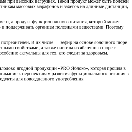
зма при высоких нагрузках. Такой продукт может быть полезен
астникам массовых марафонов и забегов на длинные дистанции,
амент, а продукт функционального питания, который может
но и поддерживать организм полезными веществами. Поэтому
потребителей. В их числе — зефир на основе яблочного пюре
ными свойствами, а также пастила из яблочного пюре с
обенно актуальны для тех, кто следит за здоровьем,
 плодово-ягодной продукции «PRO Яблоко», которая прошла в
внимание к перспективам развития функционального питания в
родукты для повседневного употребления.