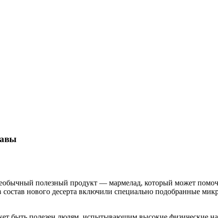
тавы
необычный полезный продукт — мармелад, который может помочь
 в состав нового десерта включили специально подобранные мик
жет быть полезен людям, испытывающим высокие физические нагр