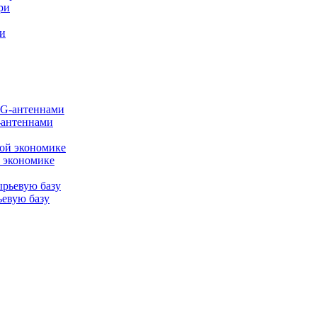
ри
-антеннами
 экономике
евую базу