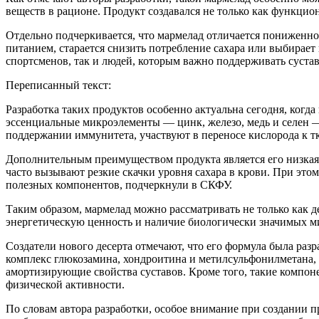
веществ в рационе. Продукт создавался не только как функцио
Отдельно подчеркивается, что мармелад отличается пониженной
питанием, старается снизить потребление сахара или выбирает
спортсменов, так и людей, которым важно поддерживать суст
Переписанный текст:
Разработка таких продуктов особенно актуальна сегодня, когда
эссенциальные микроэлементы — цинк, железо, медь и селен —
поддержании иммунитета, участвуют в переносе кислорода к т
Дополнительным преимуществом продукта является его низкая к
часто вызывают резкие скачки уровня сахара в крови. При это
полезных компонентов, подчеркнули в СКФУ.
Таким образом, мармелад можно рассматривать не только как 
энергетическую ценность и наличие биологически значимых ми
Создатели нового десерта отмечают, что его формула была ра
комплекс глюкозамина, хондроитина и метилсульфонилметана, 
амортизирующие свойства суставов. Кроме того, такие компон
физической активности.
По словам автора разработки, особое внимание при создании