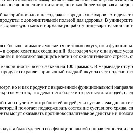
нальное дополнение к питанию, но и как более здоровая альтер
 калорийностью и не содержит «вредных» сахаров. Это делает е
 продукты с дополнительной пользой для здоровья. В университе
авы, хрящевую ткань и нормальную работу пищеварительной сист
 все больше внимания уделяется не только вкусу, но и функцион
 в форме хелатных соединений, благодаря чему они лучше усва
каням и помогают защищать клетки от окислительного стресса, 
алорийность: всего 70 ккал на 100 граммов. В мармеладе отсут
м продукт сохраняет привычный сладкий вкус за счет подсласти
десерт, но и как продукт с выраженной функциональной направл
кроэлементов, что делает его более интересным для людей, след
зработана с учетом потребностей людей, чьи суставы ежедневно
который помогает поддерживать состояние суставного хряща, сп
енты могут оказывать противовоспалительное действие и помога
 продукта было уделено его функциональной направленности и