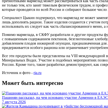
пребиотиками мармелад может рассматриваться как часть сбал
не только тем, кто занят тяжелым физическим трудом, и профе
которые проводятся по всей России и собирают большое число
Специалист Цыкин подчеркнул, что мармелад не может заменят
лишь дополнять рацион. Такие изделия создаются с учетом по
использовать их следует как часть сбалансированного меню, а н
Помимо мармелада, в СКФУ разработали и другие продукты фу
с повышенным содержанием пектинов, безглютеновые хлебобуло
добавлением плодов инжирной опунции, предназначенная для л
придерживается особого рациона или ограничивает употребле
Все эти продукты были представлены на VIII международной 
Минеральных Водах. Участие в подобных мероприятиях позволя
России. Кроме того, такие разработки демонстрируют, как со
Источник и фото -
ria.ru
Может быть интересно
Пашинян рассказал, на чем основано участие Армении в ЕАЭС
7 августа 2026