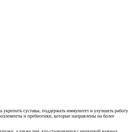
 укрепить суставы, поддержать иммунитет и улучшить работу
роэлементы и пребиотики, которые направлены на более
узки, а также тем, кто сталкивается с нехваткой важных