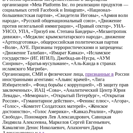
организации «Meta Platforms Inc. по реализации продуктов —
социальных сетей Facebook и Instagram», «Национал-
большевистская партия», «Свидетели Иеговы», «Армия воли
народа», «Русский общенациональный союз», «Движение
против нелегальной иммиграции», «Правый сектор», УНА-
УНСО, УПА, «Тризуб им. Степана Бандеры»,«Мизантропик
дивижн», «Меджлис крымскотатарского народа», движение
«Артподготовка», общероссийская политическая партия
«Воля», АУЕ. Признаны террористическими и запрещены:
«Движение Талибан», «Имарат Кавказ», «Исламское
государство» (ИГ, ИГИЛ), Джебхад-ан-Нусра, «АУМ
Синрике», «Братья-мусульмане», «Аль-Каида в странах
исламского Магриба».
Организации, СМИ и физические лица,
признанные в
России
иностранными агентами: «Альянс врачей», «Лига
Избирателей», «Фонд борьбы с коррупцией», «В защиту прав
заключенных», ИАЦ «Сова», «Аналитический Центр Юрия
Левады», «Мемориал», «Открытый Петербург», «Открытая
Россия», «Гуманитарное действие», «Феникс плюс», «Агора»,
«Голос», «Комитет Солдатских матерей», «Женское
достоинство», «Голос Америки», «Кавказ.Реалии», «Радио
Свобода», Пономарев Лев Александрович, Савицкая
Людмила Алексеевна, Маркелов Сергей Евгеньевич,
Камалягин Денис Николаевич, Апахончич Дарья
Александровна и
т.д.