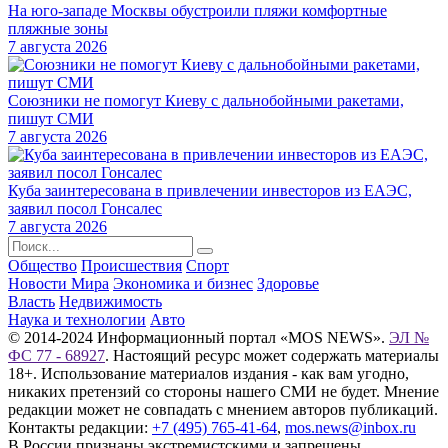
На юго-западе Москвы обустроили пляжи комфортные
пляжные зоны
7 августа 2026
Союзники не помогут Киеву с дальнобойными ракетами,
пишут СМИ
7 августа 2026
Куба заинтересована в привлечении инвесторов из ЕАЭС,
заявил посол Гонсалес
7 августа 2026
Общество
Происшествия
Спорт
Новости Мира
Экономика и бизнес
Здоровье
Власть
Недвижимость
Наука и технологии
Авто
© 2014-2024 Информационный портал «MOS NEWS».
ЭЛ №
ФС 77 - 68927
. Настоящий ресурс может содержать материалы
18+. Использование материалов издания - как вам угодно,
никаких претензий со стороны нашего СМИ не будет. Мнение
редакции может не совпадать с мнением авторов публикаций.
Контакты редакции:
+7 (495) 765-41-64
,
mos.news@inbox.ru
В России признаны экстремистскими и запрещены