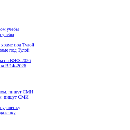
м учебы
раме под Тулой
 на ВЭФ-2026
ом, пишут СМИ
удаленку