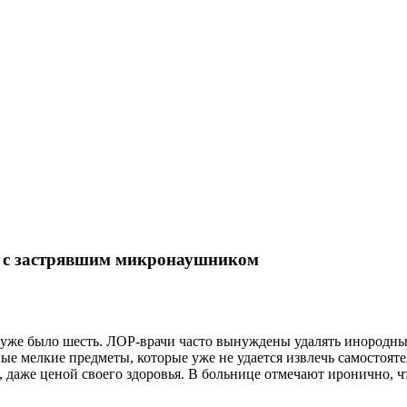
в с застрявшим микронаушником
в уже было шесть. ЛОР-врачи часто вынуждены удалять инородные 
е мелкие предметы, которые уже не удается извлечь самостояте
, даже ценой своего здоровья. В больнице отмечают иронично, ч