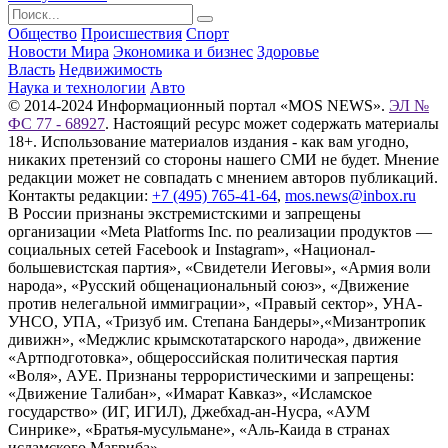
Общество
Происшествия
Спорт
Новости Мира
Экономика и бизнес
Здоровье
Власть
Недвижимость
Наука и технологии
Авто
© 2014-2024 Информационный портал «MOS NEWS».
ЭЛ №
ФС 77 - 68927
. Настоящий ресурс может содержать материалы
18+. Использование материалов издания - как вам угодно,
никаких претензий со стороны нашего СМИ не будет. Мнение
редакции может не совпадать с мнением авторов публикаций.
Контакты редакции:
+7 (495) 765-41-64
,
mos.news@inbox.ru
В России признаны экстремистскими и запрещены
организации «Meta Platforms Inc. по реализации продуктов —
социальных сетей Facebook и Instagram», «Национал-
большевистская партия», «Свидетели Иеговы», «Армия воли
народа», «Русский общенациональный союз», «Движение
против нелегальной иммиграции», «Правый сектор», УНА-
УНСО, УПА, «Тризуб им. Степана Бандеры»,«Мизантропик
дивижн», «Меджлис крымскотатарского народа», движение
«Артподготовка», общероссийская политическая партия
«Воля», АУЕ. Признаны террористическими и запрещены:
«Движение Талибан», «Имарат Кавказ», «Исламское
государство» (ИГ, ИГИЛ), Джебхад-ан-Нусра, «АУМ
Синрике», «Братья-мусульмане», «Аль-Каида в странах
исламского Магриба».