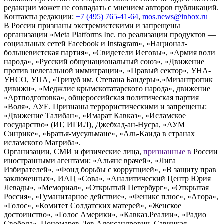
редакции может не совпадать с мнением авторов публикаций.
Контакты редакции:
+7 (495) 765-41-64
,
mos.news@inbox.ru
В России признаны экстремистскими и запрещены
организации «Meta Platforms Inc. по реализации продуктов —
социальных сетей Facebook и Instagram», «Национал-
большевистская партия», «Свидетели Иеговы», «Армия воли
народа», «Русский общенациональный союз», «Движение
против нелегальной иммиграции», «Правый сектор», УНА-
УНСО, УПА, «Тризуб им. Степана Бандеры»,«Мизантропик
дивижн», «Меджлис крымскотатарского народа», движение
«Артподготовка», общероссийская политическая партия
«Воля», АУЕ. Признаны террористическими и запрещены:
«Движение Талибан», «Имарат Кавказ», «Исламское
государство» (ИГ, ИГИЛ), Джебхад-ан-Нусра, «АУМ
Синрике», «Братья-мусульмане», «Аль-Каида в странах
исламского Магриба».
Организации, СМИ и физические лица,
признанные в
России
иностранными агентами: «Альянс врачей», «Лига
Избирателей», «Фонд борьбы с коррупцией», «В защиту прав
заключенных», ИАЦ «Сова», «Аналитический Центр Юрия
Левады», «Мемориал», «Открытый Петербург», «Открытая
Россия», «Гуманитарное действие», «Феникс плюс», «Агора»,
«Голос», «Комитет Солдатских матерей», «Женское
достоинство», «Голос Америки», «Кавказ.Реалии», «Радио
Свобода», Пономарев Лев Александрович, Савицкая