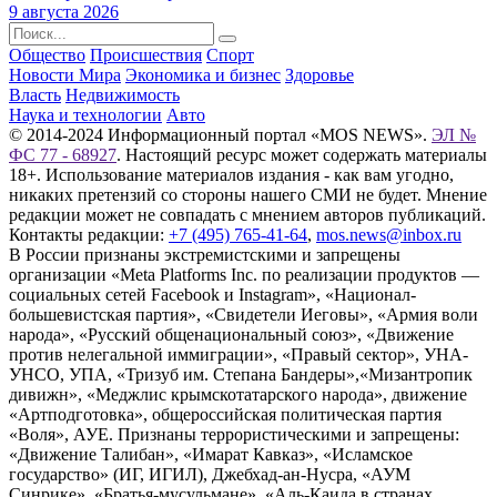
9 августа 2026
Общество
Происшествия
Спорт
Новости Мира
Экономика и бизнес
Здоровье
Власть
Недвижимость
Наука и технологии
Авто
© 2014-2024 Информационный портал «MOS NEWS».
ЭЛ №
ФС 77 - 68927
. Настоящий ресурс может содержать материалы
18+. Использование материалов издания - как вам угодно,
никаких претензий со стороны нашего СМИ не будет. Мнение
редакции может не совпадать с мнением авторов публикаций.
Контакты редакции:
+7 (495) 765-41-64
,
mos.news@inbox.ru
В России признаны экстремистскими и запрещены
организации «Meta Platforms Inc. по реализации продуктов —
социальных сетей Facebook и Instagram», «Национал-
большевистская партия», «Свидетели Иеговы», «Армия воли
народа», «Русский общенациональный союз», «Движение
против нелегальной иммиграции», «Правый сектор», УНА-
УНСО, УПА, «Тризуб им. Степана Бандеры»,«Мизантропик
дивижн», «Меджлис крымскотатарского народа», движение
«Артподготовка», общероссийская политическая партия
«Воля», АУЕ. Признаны террористическими и запрещены:
«Движение Талибан», «Имарат Кавказ», «Исламское
государство» (ИГ, ИГИЛ), Джебхад-ан-Нусра, «АУМ
Синрике», «Братья-мусульмане», «Аль-Каида в странах