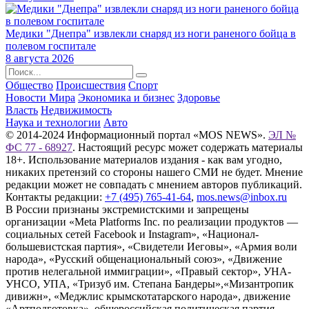
Медики "Днепра" извлекли снаряд из ноги раненого бойца в
полевом госпитале
8 августа 2026
Общество
Происшествия
Спорт
Новости Мира
Экономика и бизнес
Здоровье
Власть
Недвижимость
Наука и технологии
Авто
© 2014-2024 Информационный портал «MOS NEWS».
ЭЛ №
ФС 77 - 68927
. Настоящий ресурс может содержать материалы
18+. Использование материалов издания - как вам угодно,
никаких претензий со стороны нашего СМИ не будет. Мнение
редакции может не совпадать с мнением авторов публикаций.
Контакты редакции:
+7 (495) 765-41-64
,
mos.news@inbox.ru
В России признаны экстремистскими и запрещены
организации «Meta Platforms Inc. по реализации продуктов —
социальных сетей Facebook и Instagram», «Национал-
большевистская партия», «Свидетели Иеговы», «Армия воли
народа», «Русский общенациональный союз», «Движение
против нелегальной иммиграции», «Правый сектор», УНА-
УНСО, УПА, «Тризуб им. Степана Бандеры»,«Мизантропик
дивижн», «Меджлис крымскотатарского народа», движение
«Артподготовка», общероссийская политическая партия