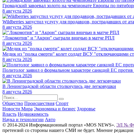
Громадский завоевал золото на чемпионате Европы по пятибо
8 августа 2026
Wildberries запустил услугу для продавцов, пострадавших от ат
8 августа 2026
"Локомотив" и "Акрон" сыграли вничью в матче РПЛ
8 августа 2026
Медик из "полка смерти" колет солдат ВСУ "отключающими с
8 августа 2026
Политолог заявил о формальном характере санкций ЕС против
8 августа 2026
В Ленинградской области столкнулись две легковушки
8 августа 2026
Общество
Происшествия
Спорт
Новости Мира
Экономика и бизнес
Здоровье
Власть
Недвижимость
Наука и технологии
Авто
© 2014-2024 Информационный портал «MOS NEWS».
ЭЛ № ФС
претензий со стороны нашего СМИ не будет. Мнение редакции