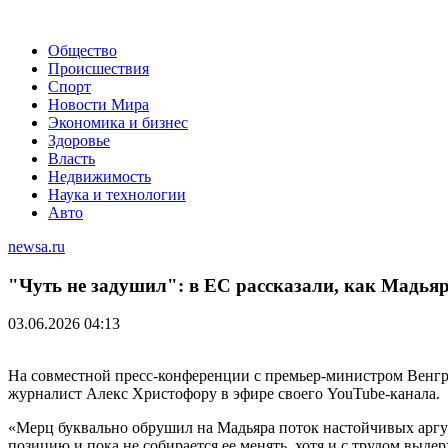
Общество
Происшествия
Спорт
Новости Мира
Экономика и бизнес
Здоровье
Власть
Недвижимость
Наука и технологии
Авто
newsa.ru
"Чуть не задушил": в ЕС рассказали, как Мадьяр
03.06.2026 04:13
На совместной пресс-конференции с премьер-министром Венг
журналист Алекс Христофору в эфире своего YouTube-канала.
«Мерц буквально обрушил на Мадьяра поток настойчивых аргум
позицию и пока не собирается ее менять, хотя и с трудом выде