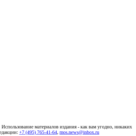
 Использование материалов издания - как вам угодно, никаких
редакции:
+7 (495) 765-41-64
,
mos.news@inbox.ru