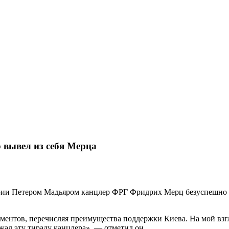
 вывел из себя Мерца
рии Петером Мадьяром канцлер ФРГ Фридрих Мерц безуспешно пы
ентов, перечисляя преимущества поддержки Киева. На мой взгля
ржал эту тираду канцлера», — отметил он.