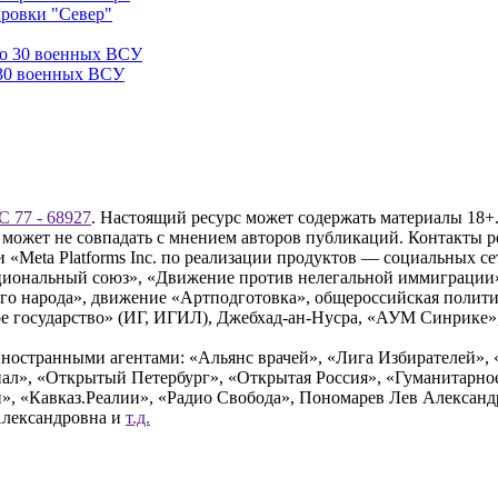
ировки "Север"
 30 военных ВСУ
 77 - 68927
. Настоящий ресурс может содержать материалы 18+.
 может не совпадать с мнением авторов публикаций. Контакты 
Meta Platforms Inc. по реализации продуктов — социальных сет
циональный союз», «Движение против нелегальной иммиграции
о народа», движение «Артподготовка», общероссийская полити
 государство» (ИГ, ИГИЛ), Джебхад-ан-Нусра, «АУМ Синрике», 
ностранными агентами: «Альянс врачей», «Лига Избирателей», 
», «Открытый Петербург», «Открытая Россия», «Гуманитарное 
и», «Кавказ.Реалии», «Радио Свобода», Пономарев Лев Алексан
Александровна и
т.д.