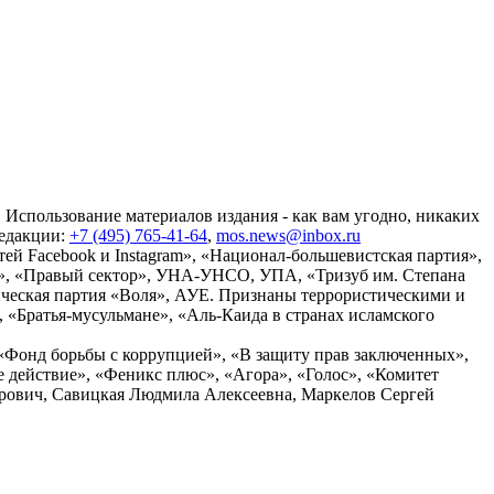
 Использование материалов издания - как вам угодно, никаких
редакции:
+7 (495) 765-41-64
,
mos.news@inbox.ru
ей Facebook и Instagram», «Национал-большевистская партия»,
», «Правый сектор», УНА-УНСО, УПА, «Тризуб им. Степана
ческая партия «Воля», АУЕ. Признаны террористическими и
«Братья-мусульмане», «Аль-Каида в странах исламского
«Фонд борьбы с коррупцией», «В защиту прав заключенных»,
действие», «Феникс плюс», «Агора», «Голос», «Комитет
дрович, Савицкая Людмила Алексеевна, Маркелов Сергей