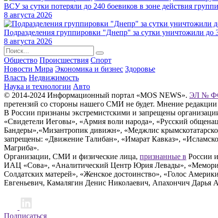
ВСУ за сутки потеряли до 240 боевиков в зоне действия групп
8 августа 2026
Подразделения группировки "Днепр" за сутки уничтожили до
8 августа 2026
Общество
Происшествия
Спорт
Новости Мира
Экономика и бизнес
Здоровье
Власть
Недвижимость
Наука и технологии
Авто
© 2014-2024 Информационный портал «MOS NEWS».
ЭЛ № ФС
претензий со стороны нашего СМИ не будет. Мнение редакции
В России признаны экстремистскими и запрещены организации «
«Свидетели Иеговы», «Армия воли народа», «Русский общена
Бандеры»,«Мизантропик дивижн», «Меджлис крымскотатарског
запрещены: «Движение Талибан», «Имарат Кавказ», «Исламское
Магриба».
Организации, СМИ и физические лица,
признанные в
России и
ИАЦ «Сова», «Аналитический Центр Юрия Левады», «Мемориал
Солдатских матерей», «Женское достоинство», «Голос Америк
Евгеньевич, Камалягин Денис Николаевич, Апахончич Дарья 
Подписаться