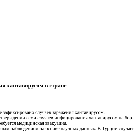
я хантавирусом в стране
е зафиксировано случаев заражения хантавирусом.
дтверждении семи случаев инфицирования хантавирусом на борт
ребуется медицинская эвакуация.
ьным наблюдением на основе научных данных. В Турции случаев