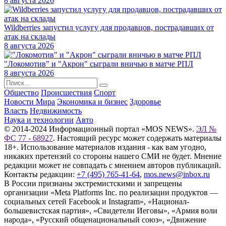
8 августа 2026
Wildberries запустил услугу для продавцов, пострадавших от
атак на склады
8 августа 2026
"Локомотив" и "Акрон" сыграли вничью в матче РПЛ
8 августа 2026
Общество
Происшествия
Спорт
Новости Мира
Экономика и бизнес
Здоровье
Власть
Недвижимость
Наука и технологии
Авто
© 2014-2024 Информационный портал «MOS NEWS».
ЭЛ №
ФС 77 - 68927
. Настоящий ресурс может содержать материалы
18+. Использование материалов издания - как вам угодно,
никаких претензий со стороны нашего СМИ не будет. Мнение
редакции может не совпадать с мнением авторов публикаций.
Контакты редакции:
+7 (495) 765-41-64
,
mos.news@inbox.ru
В России признаны экстремистскими и запрещены
организации «Meta Platforms Inc. по реализации продуктов —
социальных сетей Facebook и Instagram», «Национал-
большевистская партия», «Свидетели Иеговы», «Армия воли
народа», «Русский общенациональный союз», «Движение