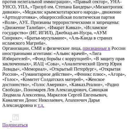
против нелегальной иммиграции», «Правый сектор», УНА-
УНСО, УПА, «Тризуб им. Степана Бандеры»,«Мизантропик
дивижн», «Меджлис крымскотатарского народа», движение
«Артподготовка», общероссийская политическая партия
«Воля», АУЕ. Признаны террористическими и запрещены:
«Движение Талибан», «Имарат Кавказ», «Исламское
государство» (ИГ, ИГИЛ), Джебхад-ан-Нусра, «АУМ
Синрике», «Братья-мусульмане», «Аль-Каида в странах
исламского Магриба».
Организации, СМИ и физические лица,
признанные в
России
иностранными агентами: «Альянс врачей», «Лига
Избирателей», «Фонд борьбы с коррупцией», «В защиту прав
заключенных», ИАЦ «Сова», «Аналитический Центр Юрия
Левады», «Мемориал», «Открытый Петербург», «Открытая
Россия», «Гуманитарное действие», «Феникс плюс», «Агора»,
«Голос», «Комитет Солдатских матерей», «Женское
достоинство», «Голос Америки», «Кавказ.Реалии», «Радио
Свобода», Пономарев Лев Александрович, Савицкая
Людмила Алексеевна, Маркелов Сергей Евгеньевич,
Камалягин Денис Николаевич, Апахончич Дарья
Александровна и
т.д.
Подписаться