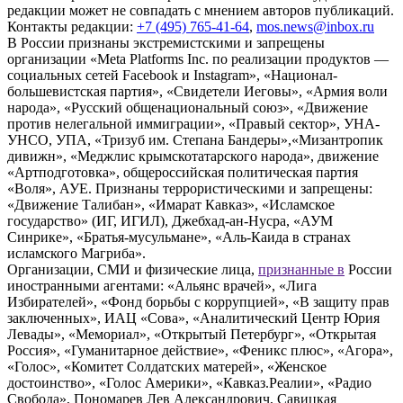
редакции может не совпадать с мнением авторов публикаций.
Контакты редакции:
+7 (495) 765-41-64
,
mos.news@inbox.ru
В России признаны экстремистскими и запрещены
организации «Meta Platforms Inc. по реализации продуктов —
социальных сетей Facebook и Instagram», «Национал-
большевистская партия», «Свидетели Иеговы», «Армия воли
народа», «Русский общенациональный союз», «Движение
против нелегальной иммиграции», «Правый сектор», УНА-
УНСО, УПА, «Тризуб им. Степана Бандеры»,«Мизантропик
дивижн», «Меджлис крымскотатарского народа», движение
«Артподготовка», общероссийская политическая партия
«Воля», АУЕ. Признаны террористическими и запрещены:
«Движение Талибан», «Имарат Кавказ», «Исламское
государство» (ИГ, ИГИЛ), Джебхад-ан-Нусра, «АУМ
Синрике», «Братья-мусульмане», «Аль-Каида в странах
исламского Магриба».
Организации, СМИ и физические лица,
признанные в
России
иностранными агентами: «Альянс врачей», «Лига
Избирателей», «Фонд борьбы с коррупцией», «В защиту прав
заключенных», ИАЦ «Сова», «Аналитический Центр Юрия
Левады», «Мемориал», «Открытый Петербург», «Открытая
Россия», «Гуманитарное действие», «Феникс плюс», «Агора»,
«Голос», «Комитет Солдатских матерей», «Женское
достоинство», «Голос Америки», «Кавказ.Реалии», «Радио
Свобода», Пономарев Лев Александрович, Савицкая