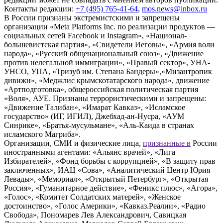
Контакты редакции:
+7 (495) 765-41-64
,
mos.news@inbox.ru
В России признаны экстремистскими и запрещены
организации «Meta Platforms Inc. по реализации продуктов —
социальных сетей Facebook и Instagram», «Национал-
большевистская партия», «Свидетели Иеговы», «Армия воли
народа», «Русский общенациональный союз», «Движение
против нелегальной иммиграции», «Правый сектор», УНА-
УНСО, УПА, «Тризуб им. Степана Бандеры»,«Мизантропик
дивижн», «Меджлис крымскотатарского народа», движение
«Артподготовка», общероссийская политическая партия
«Воля», АУЕ. Признаны террористическими и запрещены:
«Движение Талибан», «Имарат Кавказ», «Исламское
государство» (ИГ, ИГИЛ), Джебхад-ан-Нусра, «АУМ
Синрике», «Братья-мусульмане», «Аль-Каида в странах
исламского Магриба».
Организации, СМИ и физические лица,
признанные в
России
иностранными агентами: «Альянс врачей», «Лига
Избирателей», «Фонд борьбы с коррупцией», «В защиту прав
заключенных», ИАЦ «Сова», «Аналитический Центр Юрия
Левады», «Мемориал», «Открытый Петербург», «Открытая
Россия», «Гуманитарное действие», «Феникс плюс», «Агора»,
«Голос», «Комитет Солдатских матерей», «Женское
достоинство», «Голос Америки», «Кавказ.Реалии», «Радио
Свобода», Пономарев Лев Александрович, Савицкая