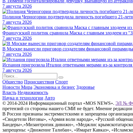
В Тюмени госпитализировали девушку, выпавшую из аттракци
7 августа 2026
Полиция Черногории подтвердила личность погибшего 21-летн
7 августа 2026
Французский политик сравнила Маска с главным злодеем из "
7 августа 2026
В Москве вынесли приговор создателям финансовой пирамид
7 августа 2026
Испания пригрозила Италии ответными мерами из-за контроля
7 августа 2026
Общество
Происшествия
Спорт
Новости Мира
Экономика и бизнес
Здоровье
Власть
Недвижимость
Наука и технологии
Авто
© 2014-2024 Информационный портал «MOS NEWS».
ЭЛ № ФС
претензий со стороны нашего СМИ не будет. Мнение редакции
В России признаны экстремистскими и запрещены организации «
«Свидетели Иеговы», «Армия воли народа», «Русский общена
Бандеры»,«Мизантропик дивижн», «Меджлис крымскотатарског
запрещены: «Движение Талибан», «Имарат Кавказ», «Исламское