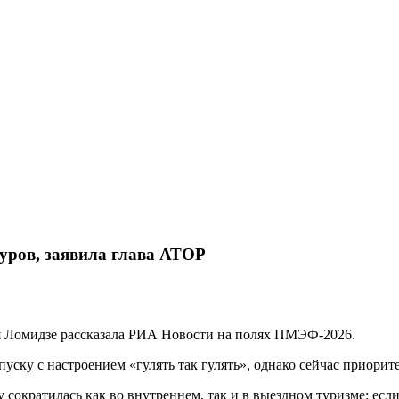
туров, заявила глава АТОР
я Ломидзе рассказала РИА Новости на полях ПМЭФ-2026.
уску с настроением «гулять так гулять», однако сейчас приорит
 сократилась как во внутреннем, так и в выездном туризме: есл