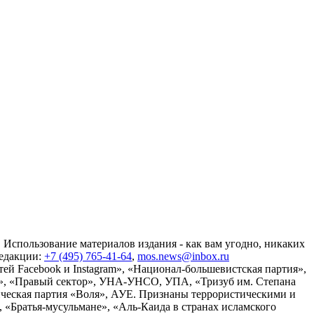
 Использование материалов издания - как вам угодно, никаких
редакции:
+7 (495) 765-41-64
,
mos.news@inbox.ru
ей Facebook и Instagram», «Национал-большевистская партия»,
», «Правый сектор», УНА-УНСО, УПА, «Тризуб им. Степана
ческая партия «Воля», АУЕ. Признаны террористическими и
«Братья-мусульмане», «Аль-Каида в странах исламского