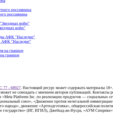
она
его россиянина
Звездных войн"
ы АФК "Наследие"
 на границе
 77 - 68927
. Настоящий ресурс может содержать материалы 18+.
 может не совпадать с мнением авторов публикаций. Контакты 
Meta Platforms Inc. по реализации продуктов — социальных сет
циональный союз», «Движение против нелегальной иммиграции
о народа», движение «Артподготовка», общероссийская полити
 государство» (ИГ, ИГИЛ), Джебхад-ан-Нусра, «АУМ Синрике», 