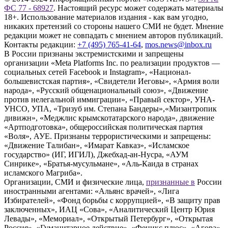
ФС 77 - 68927
. Настоящий ресурс может содержать материалы
18+. Использование материалов издания - как вам угодно,
никаких претензий со стороны нашего СМИ не будет. Мнение
редакции может не совпадать с мнением авторов публикаций.
Контакты редакции:
+7 (495) 765-41-64
,
mos.news@inbox.ru
В России признаны экстремистскими и запрещены
организации «Meta Platforms Inc. по реализации продуктов —
социальных сетей Facebook и Instagram», «Национал-
большевистская партия», «Свидетели Иеговы», «Армия воли
народа», «Русский общенациональный союз», «Движение
против нелегальной иммиграции», «Правый сектор», УНА-
УНСО, УПА, «Тризуб им. Степана Бандеры»,«Мизантропик
дивижн», «Меджлис крымскотатарского народа», движение
«Артподготовка», общероссийская политическая партия
«Воля», АУЕ. Признаны террористическими и запрещены:
«Движение Талибан», «Имарат Кавказ», «Исламское
государство» (ИГ, ИГИЛ), Джебхад-ан-Нусра, «АУМ
Синрике», «Братья-мусульмане», «Аль-Каида в странах
исламского Магриба».
Организации, СМИ и физические лица,
признанные в
России
иностранными агентами: «Альянс врачей», «Лига
Избирателей», «Фонд борьбы с коррупцией», «В защиту прав
заключенных», ИАЦ «Сова», «Аналитический Центр Юрия
Левады», «Мемориал», «Открытый Петербург», «Открытая
Россия», «Гуманитарное действие», «Феникс плюс», «Агора»,