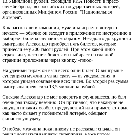
13,5 миллиона рублей, сообщили РИА Новости в пресс-
службе бренда всероссийских государственных лотерей,
организованных Минфином России, "Национальная
Лотерея".
Как рассказали в компании, мужчина играет в лотерею
нечасто — обычно он заходит в приложение по настроению и
выбирает билеты случайным образом. Незадолго до крупного
выигрыша Александр приобрел пять билетов, которые
принесли ему 200 тысяч рублей. При этом какой-либо
стратегии у него нет: билеты он выбирает на главной
странице приложения через кнопку «плюс».
На удачный тираж он взял всего один билет. О выигрыше
суперприза мужчина узнал сразу — из уведомления, в
котором увидел совпадение всех чисел. Во второй раз сумма
выигрыша превысила 13,5 миллиона рублей.
Сначала Александр не мог поверить в случившееся, но был
очень рад такому везению. Он признался, что накануне не
ощущал никаких особых предчувствий или примет, которые,
как часто бывает у победителей лотерей, обещают
финансовую удачу.
О победе мужчина пока никому не рассказал: сначала он
решил дождаться выплаты суперприза, а уже потом